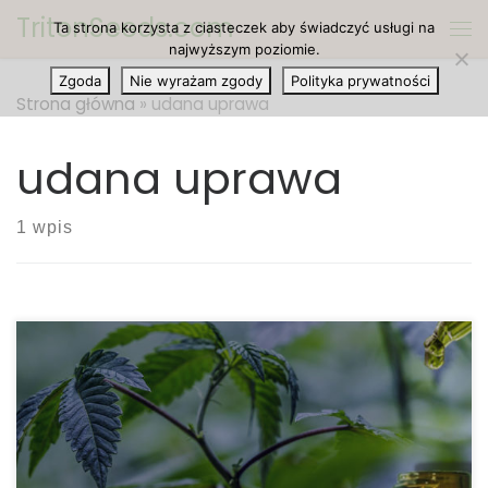
TritonSeeds.com
Ta strona korzysta z ciasteczek aby świadczyć usługi na
Przejdź do treści
Me
najwyższym poziomie.
Zgoda
Nie wyrażam zgody
Polityka prywatności
Strona główna
»
udana uprawa
udana uprawa
1 wpis
Aby zwiększyć liczbę pąków w naszej uprawie,
musisz mieć pewność, że dostają one
wystarczającą ilość cukru. Przyjrzyjmy się w
dzisiejszym artykule dlaczego cukier jest tak istotny
dla procesu uprawy i jak osoba uprawiająca