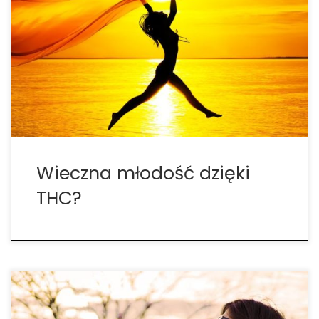
antystarzeniowe efekty. Kiedy zespół naukowców z
University of Bonn w Niemczech połączył siły z
naukowcami z The Hebrew University of Jerusalem,
publikując badanie pokazujące, że THC „przywraca
funkcje poznawcze u starych myszy”, media
głównego […]
Wieczna młodość dzięki
THC?