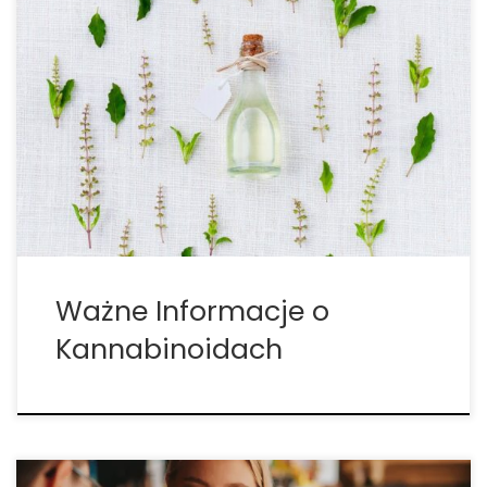
Badania pokazują, że marihuana może być
pomocna w wielu stanach, od nudności i
przewlekłego bólu po zaburzenia neurologiczne.
Jeśli masz już receptę na medyczną marihuanę,
wiesz o tym na poziomie osobistym. Ale czy
kiedykolwiek zastanawiałeś się, jak to dokładnie
działa? […]
Ważne Informacje o
Kannabinoidach