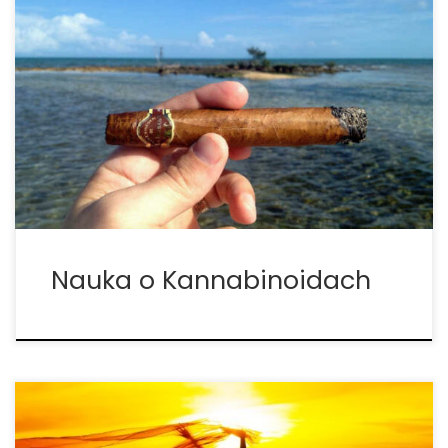
THC, CBD, CBC, CBN. Akronimy w świecie konopi
mogą być przytłaczające, ale zrozumienie, czym
jest każdy z nich i jak działa, pozwoli ci lepiej
zrozumieć – i używać – marihuany. Czym są te
elementy? Kannabinoidy: chemicznie aktywne
związki znajdujące się […]
Nauka o Kannabinoidach
Wieczna młodość dzięki THC? THC wykazuje