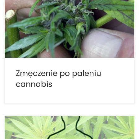
zmęczony? Kilka badań, które zostały
przeprowadzone w tym temacie, wskazuje na
bardziej złożony związek między marihuaną a
uczuciem zmęczenia odczuwanym zaraz po
paleniu. Każdy regularny palacz marihuany ma za
sobą doświadczenia związane z […]
Zmęczenie po paleniu
cannabis
Jakie działanie posiada anandamid? Istnieje wiele