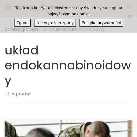
TritonSeeds.com
Ta strona korzysta z ciasteczek aby świadczyć usługi na
Przejdź do treści
Me
najwyższym poziomie.
Zgoda
Nie wyrażam zgody
Polityka prywatności
Strona główna
»
układ endokannabinoidowy
układ
endokannabinoidow
y
11 wpisów