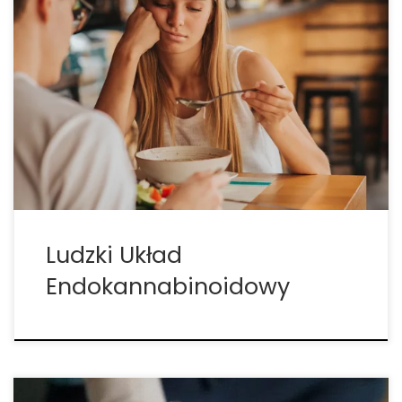
Czy zastanawiałeś się kiedyś, dlaczego konopie
indyjskie mają określony wpływ na organizm ludzki?
Odpowiedź dotyczy układu
endokannabinoidowego — jest to prawdopodobnie
nasz najważniejszy system fizjologiczny służący do
moderowania i utrzymywania ludzkiego
zdrowia.Odkrycie ludzkiego układu
endokannabinoidowego mogłoby nigdy nie
nastąpić, gdyby […]
Ludzki Układ
Endokannabinoidowy