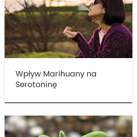
Jak pokazują badania, powiązania między układem
endokannabinoidowym a układem serotoninowym
są dość znaczące i marihuana może mieć
bezpośredni wpływ na poziom serotoniny w mózgu.
Odkrycia te mogą mieć ogromny wpływ na leczenie
zarówno stanów lękowych jak i depresji. • Co […]
Wpływ Marihuany na
Serotoninę
Nasze DNA może być powodem dlaczego cannabis