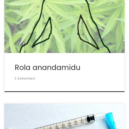
do odkrycia na temat jego roli w organizmie,
jednakże naukowcy dokonali kilku istotnych odkryć,
które szczegółowo opisują sposób, w jaki
cząsteczka przyczynia się do poprawy
samopoczucia. Poniżej kilka z nich. • Zdrowie
psychiczne Może […]
Rola anandamidu
1 komentarz
Wszystkie gatunki kręgowców, strzykw i nicieni
posiadają wspólny układ endokannabinoidowy,