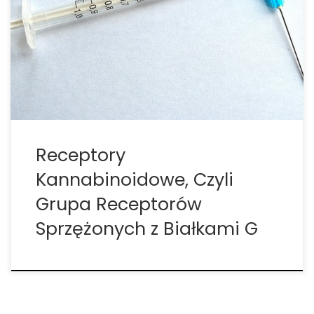
który niezbędny jest przy ich zdolnościach do
przystosowywania się do dramatycznych zmian w
środowisku. Poprzez porównanie zmian
genetycznych w receptorach kannabinoidowych u
wielu różnych gatunków, naukowcy byli w stanie
ocenić, […]
Receptory
Kannabinoidowe, Czyli
Grupa Receptorów
Sprzężonych z Białkami G