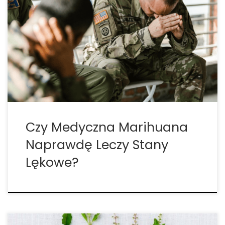
Medyczna marihuana może być skuteczną metodą
leczenia dla niektórych osób cierpiących na stany
lękowe. Poznaj zalety i wady używania konopi
indyjskich w leczeniu lęku. 1. W jaki sposób
marihuana pomaga na stany lękowe? Kiedy
większość ludzi myśli o lęku, zwykle […]
Czy Medyczna Marihuana
Naprawdę Leczy Stany
Lękowe?