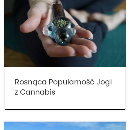
Joga i marihuana mają niezwykle podobny kojący,
energetyzujący i duchowy wpływ na ludzkie ciało.
Nic więc dziwnego, że jogini przez lata łączyli te dwie
rzeczy. W ciągu ostatniej dekady w każdym kraju, w
którym rekreacyjna marihuana jest legalna, zaczęły
pojawiać […]
Rosnąca Popularność Jogi
z Cannabis