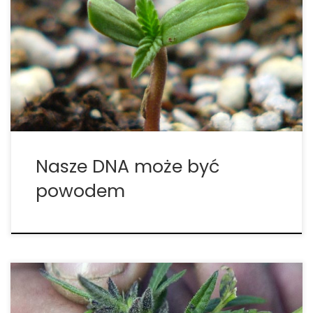
wpływa na każdego inaczej. Jest to pytanie, które
nęka spotkania towarzyskie osób palących od
niepamiętnych czasów: dlaczego niektórzy mogą
wypalić kilka jointów i nic im nie jest, podczas gdy
niektórzy po kilku buchach […]
Nasze DNA może być
powodem
Dlaczego palenie cannabis sprawia, że czujesz się