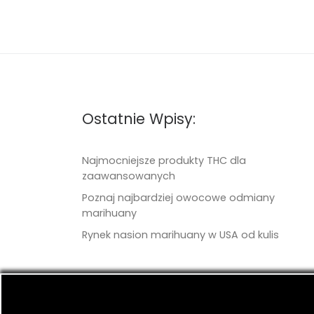
Ostatnie Wpisy:
Najmocniejsze produkty THC dla
zaawansowanych
Poznaj najbardziej owocowe odmiany
marihuany
Rynek nasion marihuany w USA od kulis
© 2026
TritonSeeds.com
– Wszelkie prawa 