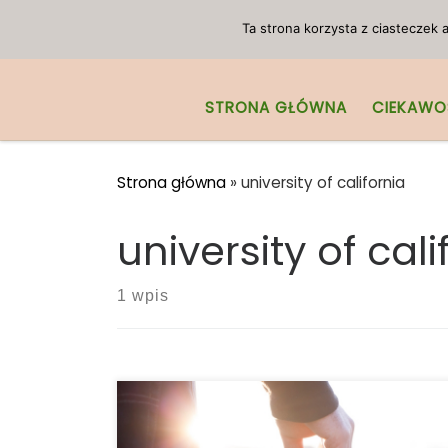
Przejdź do treści
Ta strona korzysta z ciasteczek
STRONA GŁÓWNA
CIEKAWO
Strona główna
»
university of california
university of cali
1 wpis
Zgodnie z nowym badaniem
przeprowadzonym przez American Heart