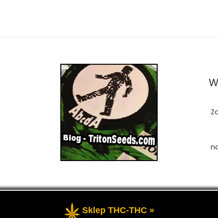
W
Z
n
Sklep THC-THC »
zastrzeżone
- Przedstawia portal-blog o Marihuanie, cannab