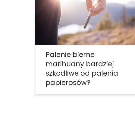
Association dym papierosowy jest mniej
szkodliwy niż dym cannabis z „drugiej ręki”.
Badanie – opublikowane w Journal of the
American Heart Association – wykazało,
że tętnice szczurów przeprowadzały krew
mniej wydajnie przez […]
Palenie bierne
marihuany bardziej
szkodliwe od palenia
papierosów?