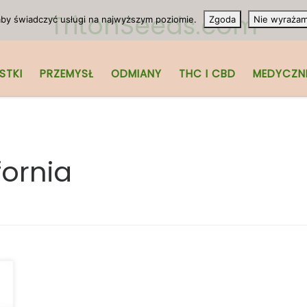
TritonSeeds.com
 aby świadczyć usługi na najwyższym poziomie.
Zgoda
Nie wyraża
STKI
PRZEMYSŁ
ODMIANY
THC I CBD
MEDYCZN
fornia