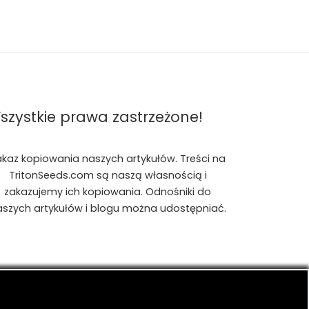
szystkie prawa zastrzeżone!
akaz kopiowania naszych artykułów. Treści na
TritonSeeds.com są naszą własnością i
zakazujemy ich kopiowania. Odnośniki do
aszych artykułów i blogu można udostępniać.
is, konopiach indyjskich, CBD, RSO, THC.