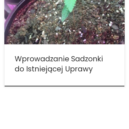
może zastanawiałeś się nad uprawianiem własnej.
Jednak wprowadzanie sadzonki do istniejącej
uprawy jest nieco bardziej pracochłonne niż
zbieranie roślin ze szkółki i umieszczanie ich w ziemi,
[…]
Wprowadzanie Sadzonki
do Istniejącej Uprawy