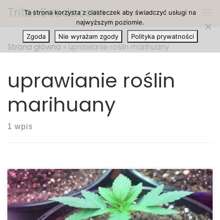
TritonSeeds.com
Ta strona korzysta z ciasteczek aby świadczyć usługi na
Przejdź do treści
Me
najwyższym poziomie.
Zgoda
Nie wyrażam zgody
Polityka prywatności
Strona główna
»
uprawianie roślin marihuany
uprawianie roślin
marihuany
1 wpis
Jeśli masz szczęście mieszkać w kraju, w którym
uprawianie własnej marihuany jest legalne, być