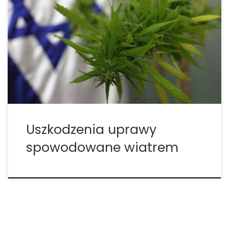
wiatrem – ochrona cannabis. Myślenie z
wyprzedzeniem o uchronieniu cannabis przed
uszkodzeniami powodowanymi przez wiatr pozwala
uniknąć złamanych roślin. Ochrona roślin jest
naprawdę łatwa. Przy odrobinie staranności i
minimalnych wydatkach będziesz mieć gwarancję,
że uprawa będzie […]
Uszkodzenia uprawy
spowodowane wiatrem