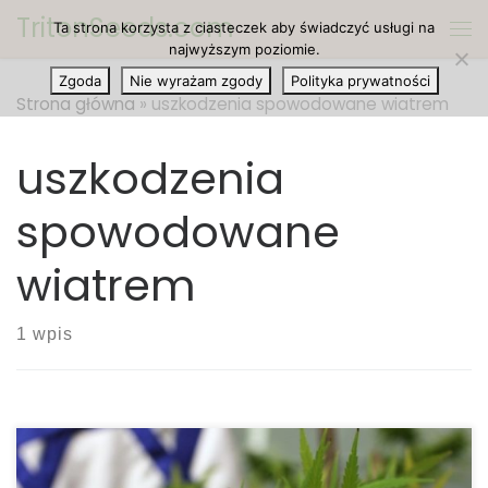
TritonSeeds.com
Ta strona korzysta z ciasteczek aby świadczyć usługi na
Przejdź do treści
Me
najwyższym poziomie.
Zgoda
Nie wyrażam zgody
Polityka prywatności
Strona główna
»
uszkodzenia spowodowane wiatrem
uszkodzenia
spowodowane
wiatrem
1 wpis
Uszkodzenia uprawy marihuany spowodowane