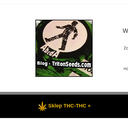
W
Z
n
Sklep THC-THC »
zastrzeżone
- Przedstawia portal-blog o Marihuanie, cannab