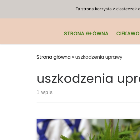
Przejdź do treści
Ta strona korzysta z ciasteczek
STRONA GŁÓWNA
CIEKAWO
Strona główna
»
uszkodzenia uprawy
uszkodzenia up
1 wpis
Uszkodzenia uprawy marihuany
spowodowane wiatrem – ochrona