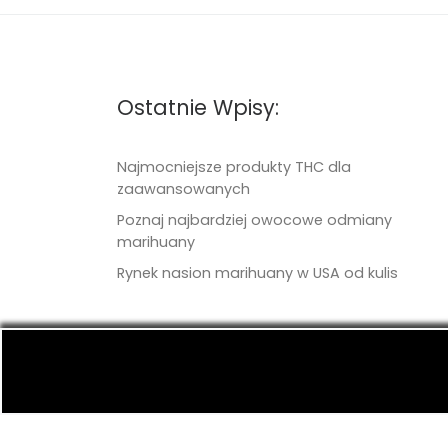
Ostatnie Wpisy:
Najmocniejsze produkty THC dla
zaawansowanych
Poznaj najbardziej owocowe odmiany
marihuany
Rynek nasion marihuany w USA od kulis
© 2026
TritonSeeds.com
– Wszelkie prawa 