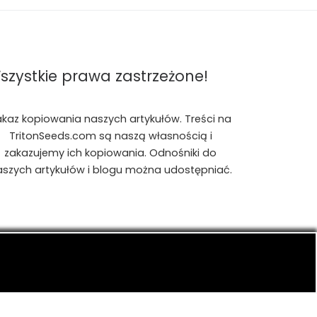
szystkie prawa zastrzeżone!
akaz kopiowania naszych artykułów. Treści na
TritonSeeds.com są naszą własnością i
zakazujemy ich kopiowania. Odnośniki do
aszych artykułów i blogu można udostępniać.
is, konopiach indyjskich, CBD, RSO, THC.