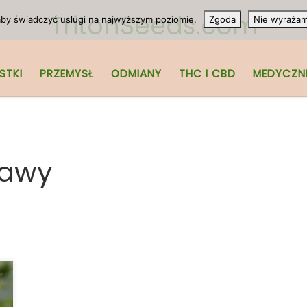
TritonSeeds.com
 aby świadczyć usługi na najwyższym poziomie.
Zgoda
Nie wyraża
STKI
PRZEMYSŁ
ODMIANY
THC I CBD
MEDYCZN
rawy