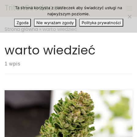
TritonSeeds.com
Ta strona korzysta z ciasteczek aby świadczyć usługi na
Przejdź do treści
Me
najwyższym poziomie.
Zgoda
Nie wyrażam zgody
Polityka prywatności
Strona główna
»
warto wiedzieć
warto wiedzieć
1 wpis
Krótki przegląd – co warto wiedzieć o…
przechowywaniu marihuany. Poniżej prezentujemy
krótki przegląd najważniejszych wskazówek
dotyczących przechowywania kwiatów cannabis. •
Przechowuj marihuanę z dala od bezpośredniego