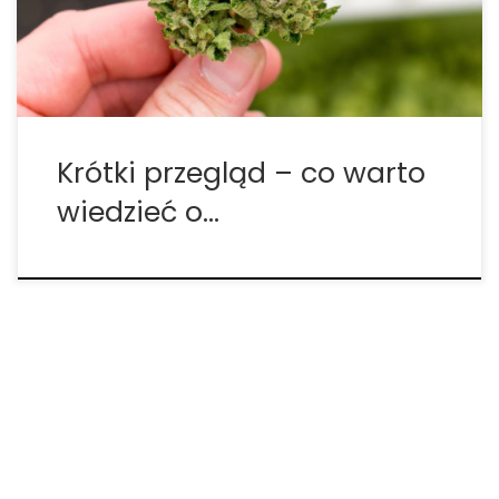
światła słonecznego. • Przechowuj ją w chłodnym,
suchym miejscu. • Postaw na hermetycznie
zamykane, […]
Krótki przegląd – co warto
wiedzieć o…