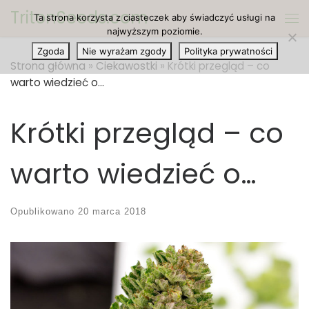
TritonSeeds.com
Ta strona korzysta z ciasteczek aby świadczyć usługi na
Przejdź do treści
Me
najwyższym poziomie.
Zgoda
Nie wyrażam zgody
Polityka prywatności
Strona główna
»
Ciekawostki
»
Krótki przegląd – co
warto wiedzieć o…
Krótki przegląd – co
warto wiedzieć o…
Opublikowano
20 marca 2018