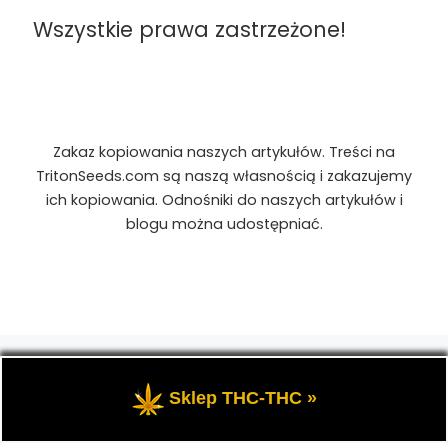
Wszystkie prawa zastrzeżone!
Zakaz kopiowania naszych artykułów. Treści na
TritonSeeds.com są naszą własnością i zakazujemy
ich kopiowania. Odnośniki do naszych artykułów i
blogu można udostępniać.
© 2026
TritonSeeds.com
– Wszelkie prawa
zastrzeżone
- Przedstawia portal-blog o Marihuanie,
Sklep THC-THC »
cannabis, konopiach indyjskich, CBD, RSO, THC.