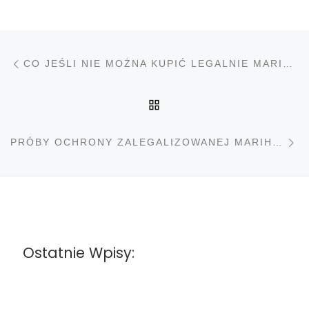
Nawigacja wpisu
Poprzedni wpis
CO JEŚLI NIE MOŻNA KUPIĆ LEGALNIE MARIHUANY
POWRÓT DO LISTY PO
N
PRÓBY OCHRONY ZALEGALIZOWANEJ MARIHUANY
Ostatnie Wpisy: