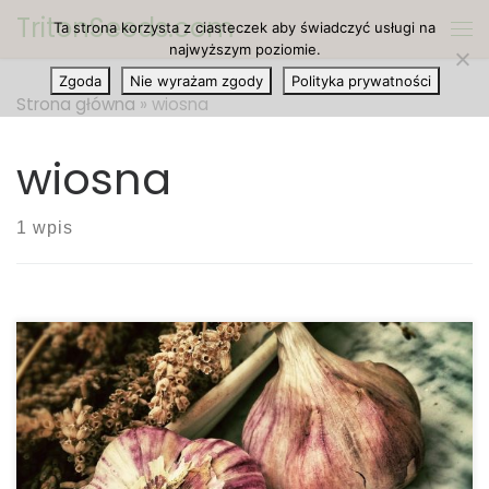
TritonSeeds.com
Ta strona korzysta z ciasteczek aby świadczyć usługi na
Przejdź do treści
Me
najwyższym poziomie.
Zgoda
Nie wyrażam zgody
Polityka prywatności
Strona główna
»
wiosna
wiosna
1 wpis
Może być chłodno na zewnątrz, liście mogą spadać
z drzew, a cała pogoda może być po prostu…
mroczna. Jednak jest mnóstwo rzeczy, które
możesz zrobić na początku wiosny, aby ożywić