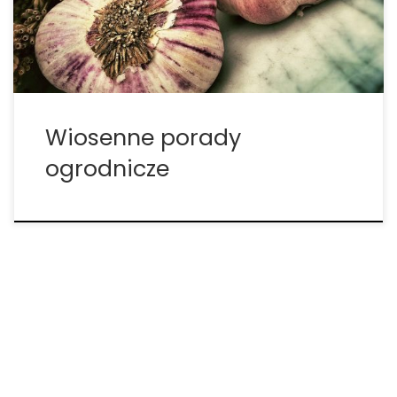
ogród. 1. Karm ptaki Biorąc pod uwagę to, że rośliny
[…]
Wiosenne porady
ogrodnicze