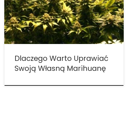
pielęgnacja specjalnych roślin to niezwykle
satysfakcjonujące przedsięwzięcie. Każdy czas i
wysiłek włożony w uprawę roślin zwraca się
dziesięciokrotnie, gdy nadchodzi czas zbiorów. 1.
Najważniejszym powodem, dla którego […]
Dlaczego Warto Uprawiać
Swoją Własną Marihuanę