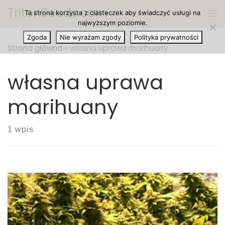
TritonSeeds.com
Ta strona korzysta z ciasteczek aby świadczyć usługi na
Przejdź do treści
Me
najwyższym poziomie.
Zgoda
Nie wyrażam zgody
Polityka prywatności
Strona główna
»
własna uprawa marihuany
własna uprawa
marihuany
1 wpis
10 powodów, dla których warto uprawiać swoją
własną marihuanę. Nauka nowych umiejętności i