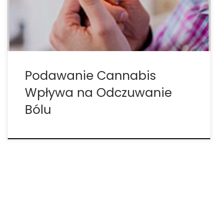
oceniali skutki marihuany porównując ją z placebo
na modelu ludzkim z bólem indukowanym […]
Podawanie Cannabis
Wpływa na Odczuwanie
Bólu