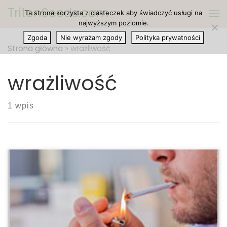
TritonSeeds.com
Ta strona korzysta z ciasteczek aby świadczyć usługi na
Przejdź do treści
Me
najwyższym poziomie.
Zgoda
Nie wyrażam zgody
Polityka prywatności
Strona główna
»
wrażliwość
wrażliwość
1 wpis
Palenie oraz waporyzowanie cannabis wpływa na
wrażliwość badanych w kwestii bólu, jak donosi
raport Drug and Alcohol Dependence. Badacze z
Columbia University Medical Center w Nowym Jorku