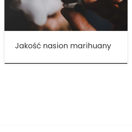
przyczyniają się także składniki odżywcze,
odpowiednie podlewanie i dobra jakość […]
Jakość nasion marihuany