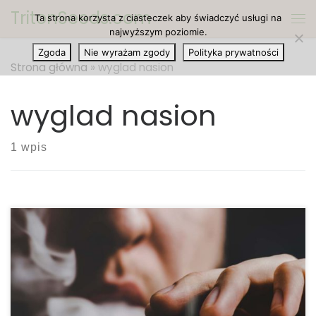
TritonSeeds.com
Ta strona korzysta z ciasteczek aby świadczyć usługi na
Przejdź do treści
Me
najwyższym poziomie.
Zgoda
Nie wyrażam zgody
Polityka prywatności
Strona główna
»
wyglad nasion
wyglad nasion
1 wpis
Jakość nasion marihuany: Co warto wiedzieć zanim
zaczniemy uprawiać marihuanę. Jednym z kluczy
do uzyskania zdrowych i energicznie rosnących
roślin marihuany są wysokiej jakości nasiona.
Oczywiście do uzyskania końcowej wydajności