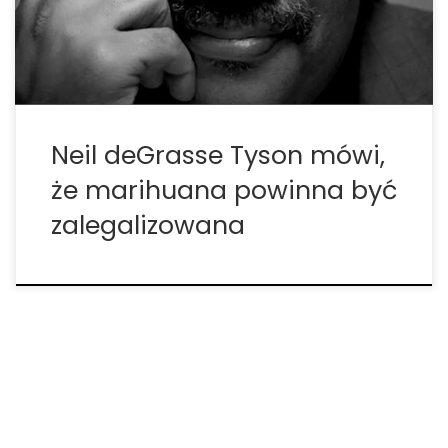
najmądrzejsi ludzie wzywają do zakończenia
prohibicji, […]
Neil deGrasse Tyson mówi,
że marihuana powinna być
zalegalizowana