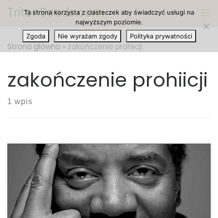
TritonSeeds.com
Ta strona korzysta z ciasteczek aby świadczyć usługi na
Przejdź do treści
Me
najwyższym poziomie.
Zgoda
Nie wyrażam zgody
Polityka prywatności
Strona główna
»
zakończenie prohiicji
zakończenie prohiicji
1 wpis
Podobnie jak jego poprzednik telewizyjny, Carl
Sagan, Neil deGrasse Tyson również nie widzi
powodu dla zakazu cannabis. Tyson jest na tyle
inteligentny, aby zdawać sobie sprawę z dobra,
jakie płynie ze stosowania marihuany. Jeśli