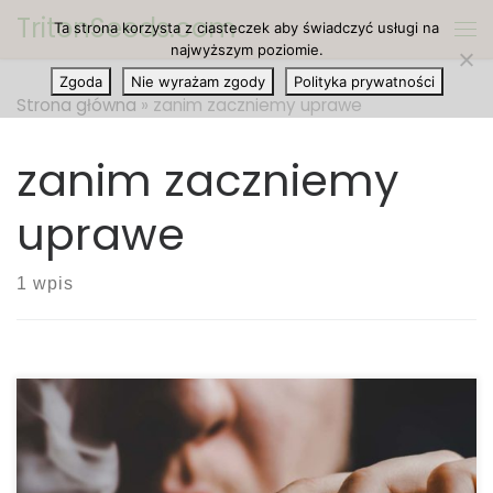
TritonSeeds.com
Ta strona korzysta z ciasteczek aby świadczyć usługi na
Przejdź do treści
Me
najwyższym poziomie.
Zgoda
Nie wyrażam zgody
Polityka prywatności
Strona główna
»
zanim zaczniemy uprawe
zanim zaczniemy
uprawe
1 wpis
Jakość nasion marihuany: Co warto wiedzieć zanim
zaczniemy uprawiać marihuanę. Jednym z kluczy