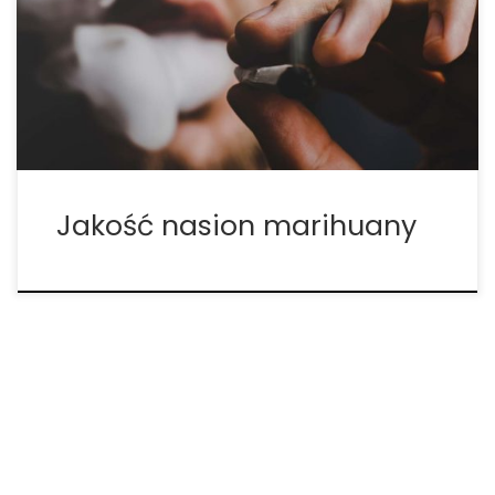
do uzyskania zdrowych i energicznie rosnących
roślin marihuany są wysokiej jakości nasiona.
Oczywiście do uzyskania końcowej wydajności
przyczyniają się także składniki odżywcze,
odpowiednie podlewanie i dobra jakość […]
Jakość nasion marihuany