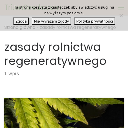
TritonSeeds.com
Ta strona korzysta z ciasteczek aby świadczyć usługi na
Przejdź do treści
Me
najwyższym poziomie.
Zgoda
Nie wyrażam zgody
Polityka prywatności
Strona główna
»
zasady rolnictwa regeneratywnego
zasady rolnictwa
regeneratywnego
1 wpis
Uprawa marihuany przechodzi obecnie głęboką
przemianę. Coraz więcej plantatorów – zarówno ci