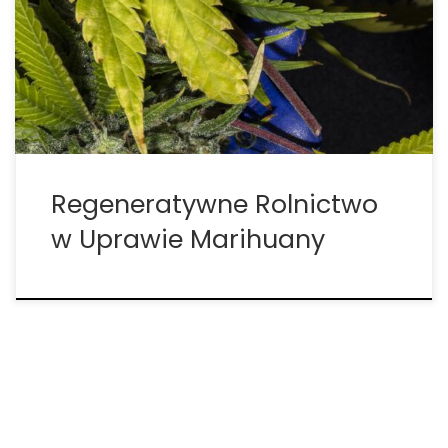
prowadzący małe, rzemieślnicze plantacje, jak i
więksi, komercyjni producenci – zaczyna zwracać
się ku praktykom rolnictwa regeneratywnego. To
odpowiedź na wyzwania ekologiczne naszych
czasów, ale także sposób na […]
Regeneratywne Rolnictwo
w Uprawie Marihuany