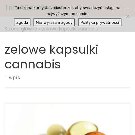
TritonSeeds.com
Ta strona korzysta z ciasteczek aby świadczyć usługi na
Przejdź do treści
Me
najwyższym poziomie.
Zgoda
Nie wyrażam zgody
Polityka prywatności
Strona główna
»
zelowe kapsulki cannabis
zelowe kapsulki
cannabis
1 wpis
Kanadyjska firma Aurora Cannabis ogłosiła, że
rozpocznie sprzedaż i produkcję kapsułek żelowych