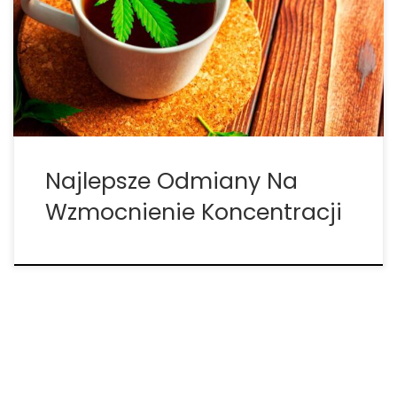
Odkąd pamiętam, marihuana zawsze kojarzyła się z
lenistwem. Ludzie szybko zakładają i nie wahają się
rozpowszechniać plotek wskazujących, że
marihuana zmniejsza to motywację i zmniejsza
kreatywność. Okazuje się, że marihuana nie […]
Najlepsze Odmiany Na
Wzmocnienie Koncentracji