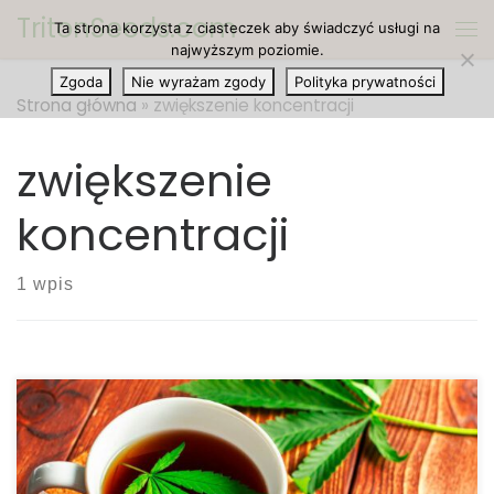
TritonSeeds.com
Ta strona korzysta z ciasteczek aby świadczyć usługi na
Przejdź do treści
Me
najwyższym poziomie.
Zgoda
Nie wyrażam zgody
Polityka prywatności
Strona główna
»
zwiększenie koncentracji
zwiększenie
koncentracji
1 wpis
Najlepsze automatyczne odmiany marihuany na
wzmocnienie koncentracji. Odkąd pamiętamy,