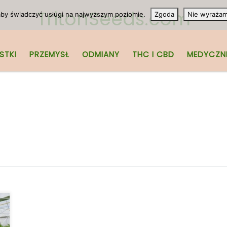
TritonSeeds.com
 aby świadczyć usługi na najwyższym poziomie.
Zgoda
Nie wyraża
STKI
PRZEMYSŁ
ODMIANY
THC I CBD
MEDYCZN