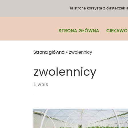
Przejdź do treści
Ta strona korzysta z ciasteczek
STRONA GŁÓWNA
CIEKAWO
Strona główna
»
zwolennicy
zwolennicy
1 wpis
Kentucky House Bill 166 i Senate Bill 118
dotyczące medycznej marihuany zyskują