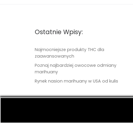
Ostatnie Wpisy:
Najmocniejsze produkty THC dla
zaawansowanych
Poznaj najbardziej owocowe odmiany
marihuany
Rynek nasion marihuany w USA od kulis
© 2026
TritonSeeds.com
– Wszelkie prawa 