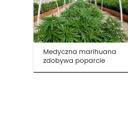
coraz większe poparcie od państwa. W
styczniu, HB166 i SB118 złożono w Kentucky,
ale poparcie od Izby i Senatu było co
najmniej marne. Sponsorem HB166 został
John Sims […]
Medyczna marihuana
zdobywa poparcie