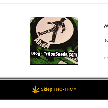
W
Z
n
Sklep THC-THC »
zastrzeżone
- Przedstawia portal-blog o Marihuanie, cannab