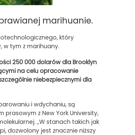
prawianej marihuanie.
iotechnologicznego, który
 w tym z marihuany.
ości 250 000 dolarów dla Brooklyn
jącymi na celu opracowanie
zczególnie niebezpiecznymi dla
parowaniu i wdychaniu, są
m prasowym z New York University,
omolekularnej. „W stanach takich jak
i, dozwolony jest znacznie niższy