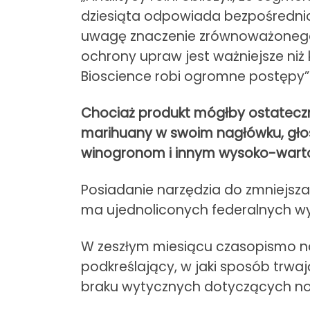
dziesiąta odpowiada bezpośrednio 
uwagę znaczenie zrównoważonego 
ochrony upraw jest ważniejsze niż
Bioscience robi ogromne postępy”
Chociaż produkt mógłby ostateczn
marihuany w swoim nagłówku, głos
winogronom i innym wysoko-war
Posiadanie narzędzia do zmniejsza
ma ujednoliconych federalnych w
W zeszłym miesiącu czasopismo n
podkreślający, w jaki sposób trw
braku wytycznych dotyczących no