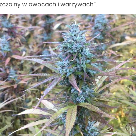
zczalny w owocach i warzywach”.