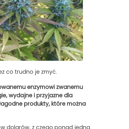
z co trudno je zmyć.
odyfikowanemu enzymowi zwanemu
e, wydajne i przyjazne dla
 łagodne produkty, które można
rdów dolarów, z czego ponad jedna