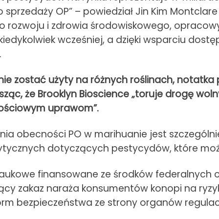
sprzedaży OP” – powiedział Jin Kim Montclare z
rozwoju i zdrowia środowiskowego, opracowy
 kiedykolwiek wcześniej, a dzięki wsparciu dos
.
ie zostać użyty na różnych roślinach, notatk
ząc, że Brooklyn Bioscience „toruje drogę w
tościowym uprawom”.
nia obecności PO w marihuanie jest szczególni
ytycznych dotyczących pestycydów, które mo
aukowe finansowane ze środków federalnych o
ający zakaz naraża konsumentów konopi na ryz
rm bezpieczeństwa ze strony organów regulac