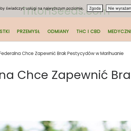
TritonSeeds.com
 aby świadczyć usługi na najwyższym poziomie.
Zgoda
Nie wyraża
STKI
PRZEMYSŁ
ODMIANY
THC I CBD
MEDYCZN
Federalna Chce Zapewnić Brak Pestycydów w Marihuanie
lna Chce Zapewnić Br