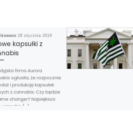
likowano
28 stycznia 2019
owe kapsułki z
nabis
dyjska firma Aurora
bis ogłosiła, że rozpocznie
daż i produkcję kapsułek
wych z cannabis. Czy będzie
ame changer? Największa
 cannabis […]