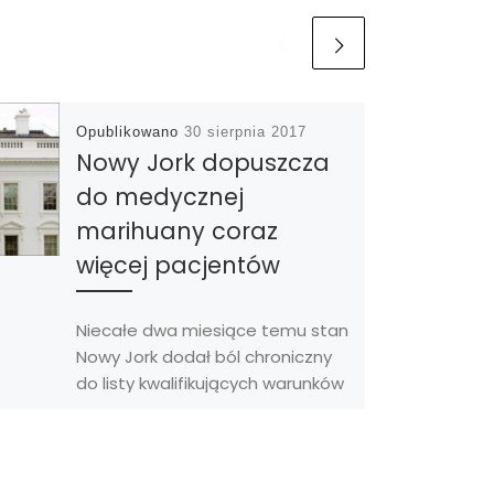
Opublikowano
30 sierpnia 2017
Nowy Jork dopuszcza
do medycznej
marihuany coraz
więcej pacjentów
Niecałe dwa miesiące temu stan
Nowy Jork dodał ból chroniczny
do listy kwalifikujących warunków
do dostępu do medycznej
marihuany. Nowy Jork zezwolił […]