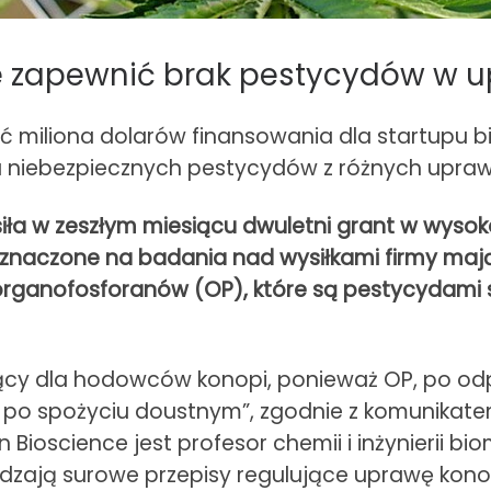
e zapewnić brak pestycydów w u
ć miliona dolarów finansowania dla startupu b
 niebezpiecznych pestycydów z różnych upraw,
iła w zeszłym miesiącu dwuletni grant w wysok
zeznaczone na badania nad wysiłkami firmy ma
rganofosforanów (OP), które są pestycydami s
ujący dla hodowców konopi, ponieważ OP, po od
ż po spożyciu doustnym”, zgodnie z komunikate
Bioscience jest profesor chemii i inżynierii bi
adzają surowe przepisy regulujące uprawę konop