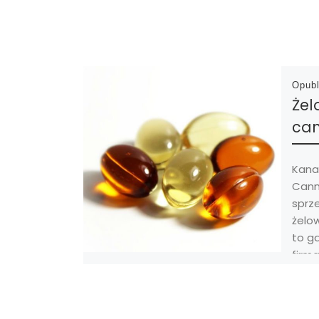
Opub
Żel
can
Kana
Canna
sprze
żelo
to g
firma