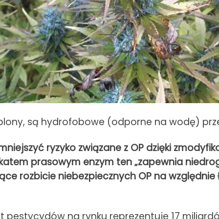
 plony, są hydrofobowe (odporne na wodę) prze
anie zmniejszyć ryzyko związane z OP dzięki zm
ikatem prasowym enzym ten „zapewnia niedrogi
jące rozbicie niebezpiecznych OP na względnie
ment pestycydów na rynku reprezentuje 17 milia