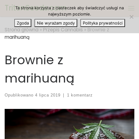
TritonSeeds.com
Ta strona korzysta z ciasteczek aby świadczyć usługi na
Przejdź do treści
Me
najwyższym poziomie.
Zgoda
Nie wyrażam zgody
Polityka prywatności
Strona główna
»
Przepis Cannabis
»
Brownie z
marihuaną
Brownie z
marihuaną
Opublikowano
4 lipca 2019
|
1 komentarz