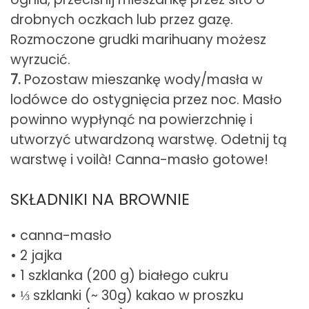
drobnych oczkach lub przez gazę.
Rozmoczone grudki marihuany możesz
wyrzucić.
7.
Pozostaw mieszankę wody/masła w
lodówce do ostygnięcia przez noc. Masło
powinno wypłynąć na powierzchnię i
utworzyć utwardzoną warstwę. Odetnij tą
warstwę i voilà! Canna-masło gotowe!
SKŁADNIKI NA BROWNIE
• canna-masło
• 2 jajka
• 1 szklanka (200 g) białego cukru
• ⅓ szklanki (~ 30g) kakao w proszku