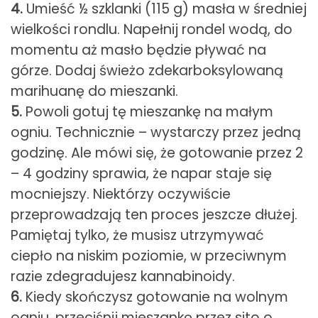
4.
Umieść ½ szklanki (115 g) masła w średniej
wielkości rondlu. Napełnij rondel wodą, do
momentu aż masło będzie pływać na
górze. Dodaj świeżo zdekarboksylowaną
marihuanę do mieszanki.
5.
Powoli gotuj tę mieszankę na małym
ogniu. Technicznie – wystarczy przez jedną
godzinę. Ale mówi się, że gotowanie przez 2
– 4 godziny sprawia, że napar staje się
mocniejszy. Niektórzy oczywiście
przeprowadzają ten proces jeszcze dłużej.
Pamiętaj tylko, że musisz utrzymywać
ciepło na niskim poziomie, w przeciwnym
razie zdegradujesz kannabinoidy.
6.
Kiedy skończysz gotowanie na wolnym
ogniu, przeciśnij mieszankę przez sito o