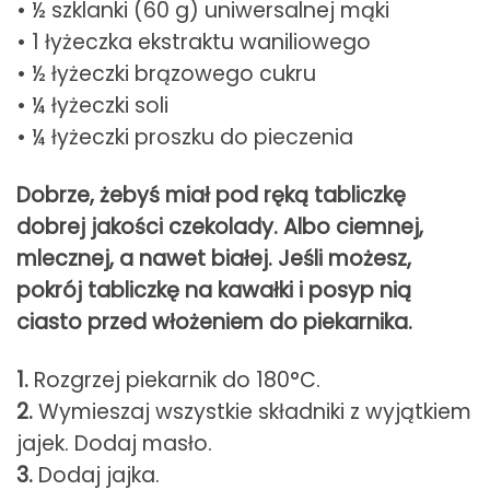
• ½ szklanki (60 g) uniwersalnej mąki
• 1 łyżeczka ekstraktu waniliowego
• ½ łyżeczki brązowego cukru
• ¼ łyżeczki soli
• ¼ łyżeczki proszku do pieczenia
Dobrze, żebyś miał pod ręką tabliczkę
dobrej jakości czekolady. Albo ciemnej,
mlecznej, a nawet białej. Jeśli możesz,
pokrój tabliczkę na kawałki i posyp nią
ciasto przed włożeniem do piekarnika.
1.
Rozgrzej piekarnik do 180°C.
2.
Wymieszaj wszystkie składniki z wyjątkiem
jajek. Dodaj masło.
3.
Dodaj jajka.