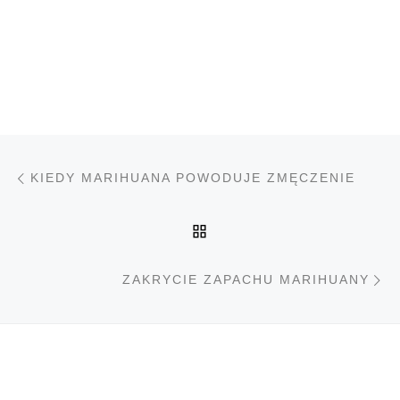
Nawigacja wpisu
Poprzedni wpis
KIEDY MARIHUANA POWODUJE ZMĘCZENIE
POWRÓT DO LISTY PO
N
ZAKRYCIE ZAPACHU MARIHUANY