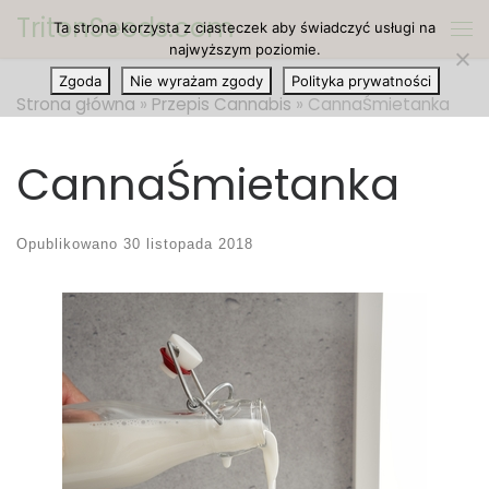
TritonSeeds.com
Ta strona korzysta z ciasteczek aby świadczyć usługi na
Przejdź do treści
Me
najwyższym poziomie.
Zgoda
Nie wyrażam zgody
Polityka prywatności
Strona główna
»
Przepis Cannabis
»
CannaŚmietanka
CannaŚmietanka
Opublikowano
30 listopada 2018