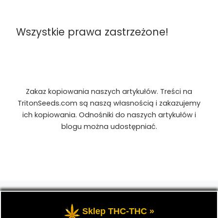
Wszystkie prawa zastrzeżone!
Zakaz kopiowania naszych artykułów. Treści na
TritonSeeds.com są naszą własnością i zakazujemy
ich kopiowania. Odnośniki do naszych artykułów i
blogu można udostępniać.
© 2026
TritonSeeds.com
– Wszelkie prawa
zastrzeżone
- Przedstawia portal-blog o Marihuanie,
Sklep THC-THC »
cannabis, konopiach indyjskich, CBD, RSO, THC.