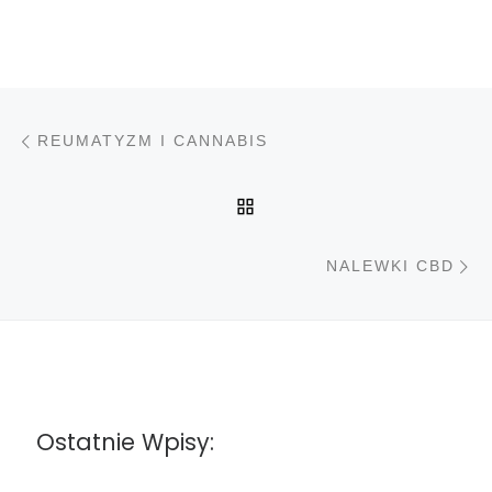
Nawigacja wpisu
Poprzedni wpis
REUMATYZM I CANNABIS
POWRÓT DO LISTY PO
N
NALEWKI CBD
Ostatnie Wpisy: