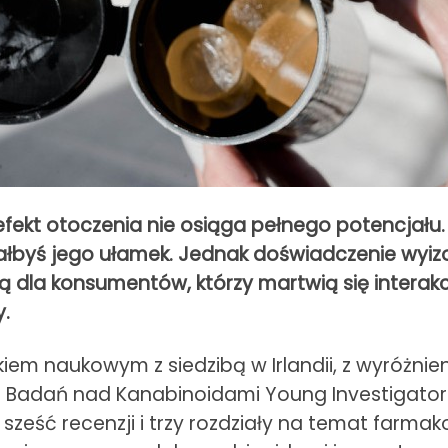
 efekt otoczenia nie osiąga pełnego potencjał
łbyś jego ułamek. Jednak doświadczenie wyizol
 dla konsumentów, którzy martwią się interakc
.
ikiem naukowym z siedzibą w Irlandii, z wyróżnie
ań nad Kanabinoidami Young Investigator of t
 sześć recenzji i trzy rozdziały na temat farma