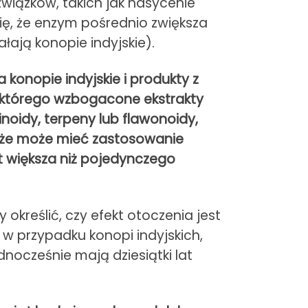
wiązków, takich jak nasycenie
ę, że enzym pośrednio zwiększa
ają konopie indyjskie).
 konopie indyjskie i produkty z
 którego wzbogacone ekstrakty
noidy, terpeny lub flawonoidy,
, że może mieć zastosowanie
t większa niż pojedynczego
określić, czy efekt otoczenia jest
 w przypadku konopi indyjskich,
dnocześnie mają dziesiątki lat