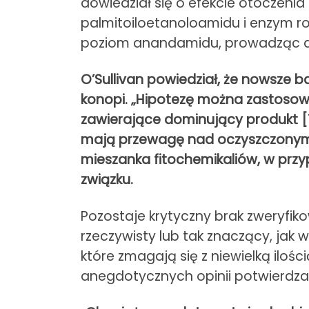
dowiedział się o efekcie otoczeni
palmitoiloetanoloamidu i enzym r
poziom anandamidu, prowadząc do a
O’Sullivan powiedział, że nowsze ba
konopi. „Hipotezę można zastosow
zawierające dominujący produkt [T
mają przewagę nad oczyszczonymi 
mieszanka fitochemikaliów, w przy
związku.
Pozostaje krytyczny brak zweryfiko
rzeczywisty lub tak znaczący, jak 
które zmagają się z niewielką iloś
anegdotycznych opinii potwierdza