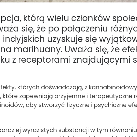
epcja, którą wielu członków społ
aża się, że po połączeniu różny
indyjskich uzyskuje się wyjątkow
na marihuany. Uważa się, że efe
zku z receptorami znajdującymi s
efekty, których doświadczają, z kannabinoido
ów, które zapewniają przyjemne i terapeutyczne 
oidów, aby stworzyć fizyczne i psychiczne ef
bardziej wyrazistych substancji w tym równaniu.