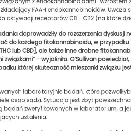
a związanym z endokannabinoidami i wzrostem z
ozkładający FAAH endokannabinoidów. Uważa si
ktywacji receptorów CB1 i CB2 (na które dział
dania doprowadziły do ​​rozszerzenia dyskusji na
ać do każdego fitokannabinoidu, w przypadku
HC lub CBD], ale także inne drobne fitokannabi
związkami” – wyjaśniła. O’Sullivan powiedział
padku której skuteczność mieszanki związku jes
wanych laboratoryjnie badań, które pozwoliłyby 
wiele osób sądzi. Sytuacja jest zbyt powszechna
cią badań zweryfikowanych w laboratorium, a je
jących ustalenia.