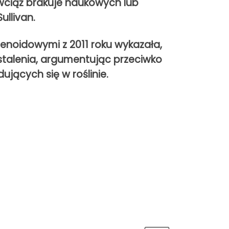
wciąż brakuje naukowych lub
ullivan.
penoidowymi z 2011 roku wykazała,
ustalenia, argumentując przeciwko
jących się w roślinie.