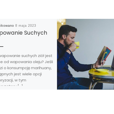
likowano
8 maja 2023
powanie Suchych
wapowanie suchych ziół jest
e od wapowania oleju? Jeśli
zi o konsumpcję marihuany,
pnych jest wiele opcji
ryzacji, w tym
ryzatory […]