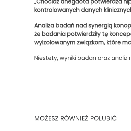
„Chociaż anegdota potwierdza hip
kontrolowanych danych klinicznych, 
Analiza badań nad synergią konopi
że ​​badania potwierdziły tę konc
wyizolowanym związkom, które mają 
Niestety, wyniki badan oraz analiz
MOŻESZ RÓWNIEŻ POLUBIĆ