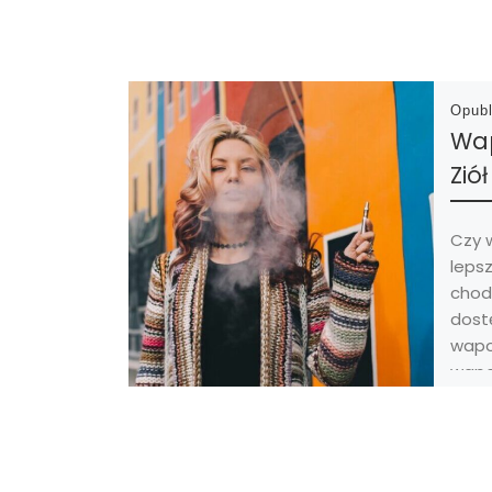
Opub
Wa
Ziół
Czy 
lepsz
chod
dostę
wapo
wapo