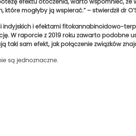
otezę efektu otoczenia, warto wspomnieć, że 
które mogłyby ją wspierać.” – stwierdził dr O’S
 indyjskich i efektami fitokannabinoidowo-ter
epcję. W raporcie z 2019 roku zawarto podobne 
taki sam efekt, jak połączenie związków znajdu
 nie są jednoznaczne.