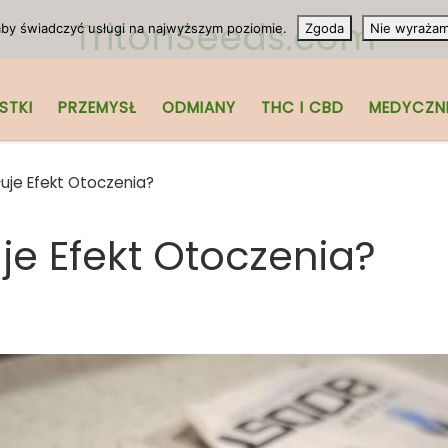
TritonSeeds.com
 aby świadczyć usługi na najwyższym poziomie.
Zgoda
Nie wyraża
STKI
PRZEMYSŁ
ODMIANY
THC I CBD
MEDYCZN
je Efekt Otoczenia?
e Efekt Otoczenia?