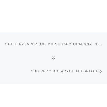
Nawigacja wpisu
Poprzedni wpis
RECENZJA NASION MARIHUANY ODMIANY PURPLE CADILLAC
POWRÓT DO LISTY PO
N
CBD PRZY BOLĄCYCH MIĘŚNIACH