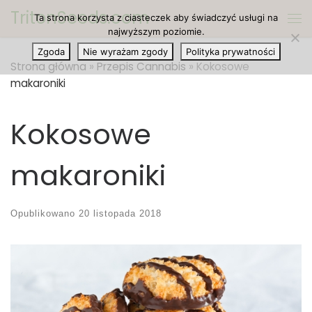
TritonSeeds.com
Ta strona korzysta z ciasteczek aby świadczyć usługi na
Przejdź do treści
Me
najwyższym poziomie.
Zgoda
Nie wyrażam zgody
Polityka prywatności
Strona główna
»
Przepis Cannabis
»
Kokosowe
makaroniki
Kokosowe
makaroniki
Opublikowano
20 listopada 2018