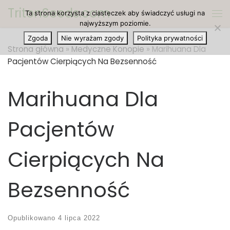
TritonSeeds.com
Ta strona korzysta z ciasteczek aby świadczyć usługi na
Przejdź do treści
Me
najwyższym poziomie.
Zgoda
Nie wyrażam zgody
Polityka prywatności
Strona główna
»
Medyczne Konopie
»
Marihuana Dla
Pacjentów Cierpiących Na Bezsenność
Marihuana Dla
Pacjentów
Cierpiących Na
Bezsenność
Opublikowano
4 lipca 2022