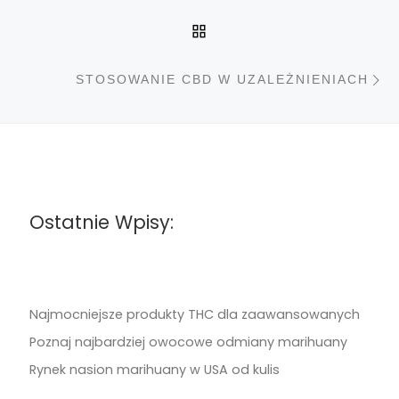
POWRÓT DO LISTY PO
N
STOSOWANIE CBD W UZALEŻNIENIACH
Ostatnie Wpisy:
Najmocniejsze produkty THC dla zaawansowanych
Poznaj najbardziej owocowe odmiany marihuany
Rynek nasion marihuany w USA od kulis