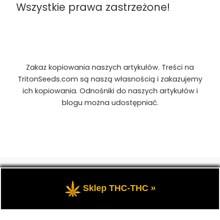
Wszystkie prawa zastrzeżone!
Zakaz kopiowania naszych artykułów. Treści na
TritonSeeds.com są naszą własnością i zakazujemy
ich kopiowania. Odnośniki do naszych artykułów i
blogu można udostępniać.
© 2026
TritonSeeds.com
– Wszelkie prawa
zastrzeżone
- Przedstawia portal-blog o Marihuanie,
Sklep THC-THC »
cannabis, konopiach indyjskich, CBD, RSO, THC.