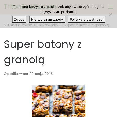
TritonSeeds.com
Ta strona korzysta z ciasteczek aby świadczyć usługi na
Przejdź do treści
Me
najwyższym poziomie.
Zgoda
Nie wyrażam zgody
Polityka prywatności
Strona główna
»
Ciekawostki
»
Super batony z granolą
Super batony z
granolą
Opublikowano
29 maja 2018