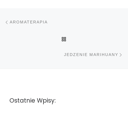
Nawigacja wpisu
Poprzedni wpis
AROMATERAPIA
POWRÓT DO LISTY PO
N
JEDZENIE MARIHUANY
Ostatnie Wpisy: