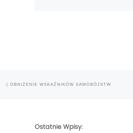
Nawigacja wpisu
Poprzedni wpis
OBNIŻENIE WSKAŹNIKÓW SAMOBÓJSTW
Ostatnie Wpisy: