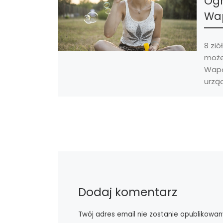
Ogr
Wa
8 zió
może
Wapo
urząd
które
wytwo
Dodaj komentarz
Twój adres email nie zostanie opublikowan