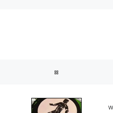
POWRÓT DO LISTY PO
W