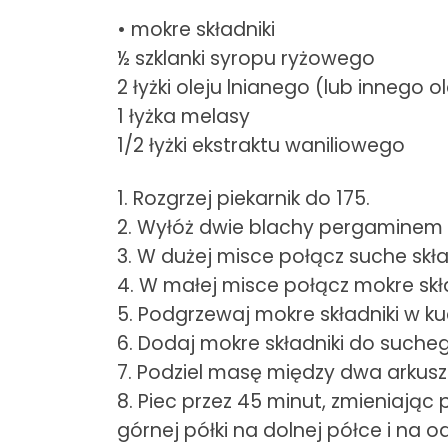
• mokre składniki
½ szklanki syropu ryżowego
2 łyżki oleju lnianego (lub innego o
1 łyżka melasy
1/2 łyżki ekstraktu waniliowego
1. Rozgrzej piekarnik do 175.
2. Wyłóż dwie blachy pergaminem 
3. W dużej misce połącz suche skład
4. W małej misce połącz mokre skła
5. Podgrzewaj mokre składniki w k
6. Dodaj mokre składniki do sucheg
7. Podziel masę między dwa arkusze
8. Piec przez 45 minut, zmieniając 
górnej półki na dolnej półce i na o