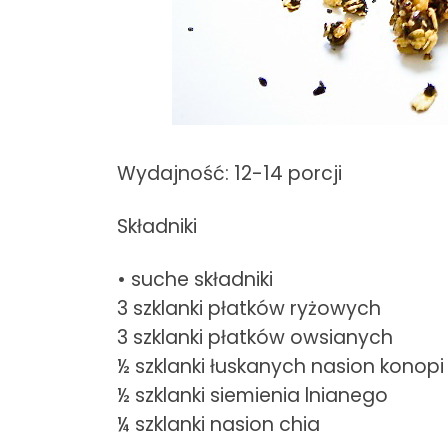
Wydajność: 12-14 porcji
Składniki
• suche składniki
3 szklanki płatków ryżowych
3 szklanki płatków owsianych
½ szklanki łuskanych nasion konopi
½ szklanki siemienia lnianego
¼ szklanki nasion chia