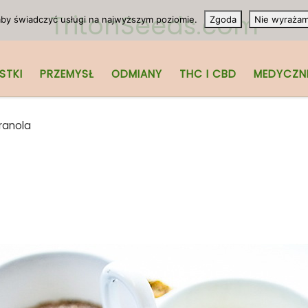
TritonSeeds.com
 aby świadczyć usługi na najwyższym poziomie.
Zgoda
Nie wyraża
STKI
PRZEMYSŁ
ODMIANY
THC I CBD
MEDYCZN
ranola