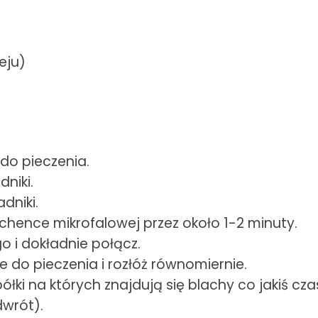
leju)
do pieczenia.
niki.
dniki.
uchence mikrofalowej przez około 1-2 minuty.
o i dokładnie połącz.
 do pieczenia i rozłóż równomiernie.
półki na których znajdują się blachy co jakiś c
dwrót).