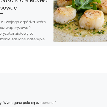
ódka Które Możesz
pować
ł z Twojego ogródka, które
sz waporyzować.
ryzator ziołowy to
zenie zasilane bateryjnie,
 nagrzewa się, aby
rzyć opary, które są […]
y.
Wymagane pola są oznaczone
*