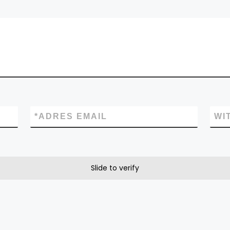
*
ADRES EMAIL
WI
Slide to verify