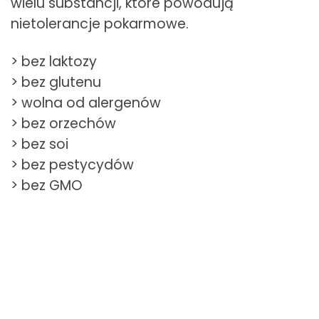
wielu substancji, które powodują
nietolerancje pokarmowe.
> bez laktozy
> bez glutenu
> wolna od alergenów
> bez orzechów
> bez soi
> bez pestycydów
> bez GMO