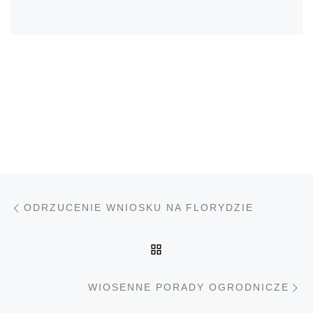
Nawigacja wpisu
Poprzedni wpis
ODRZUCENIE WNIOSKU NA FLORYDZIE
POWRÓT DO LISTY PO
N
WIOSENNE PORADY OGRODNICZE