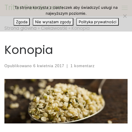
TritonSeeds.com
Ta strona korzysta z ciasteczek aby świadczyć usługi na
Przejdź do treści
Me
najwyższym poziomie.
Zgoda
Nie wyrażam zgody
Polityka prywatności
Strona główna
»
Ciekawostki
»
Konopia
Konopia
Opublikowano
6 kwietnia 2017
|
1 komentarz