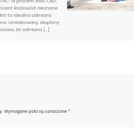
 THC: 18 procent Ilość CBD:
procent Rodowód: nieznane
Mist to idealna odmiana
nna. Umiarkowany, skupiony
prawia, że odmiana […]
y.
Wymagane pola są oznaczone
*