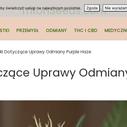
TritonSeeds.com
 aby świadczyć usługi na najwyższym poziomie.
Zgoda
Nie wyraża
STKI
PRZEMYSŁ
ODMIANY
THC I CBD
MEDYCZN
i Dotyczące Uprawy Odmiany Purple Haze
czące Uprawy Odmiany