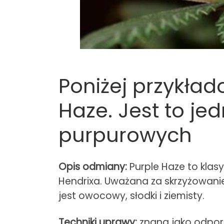
Poniżej przykład
Haze. Jest to je
purpurowych
Opis odmiany:
Purple Haze to klas
Hendrixa. Uważana za skrzyżowanie 
jest owocowy, słodki i ziemisty.
Techniki uprawy:
znana jako odpor