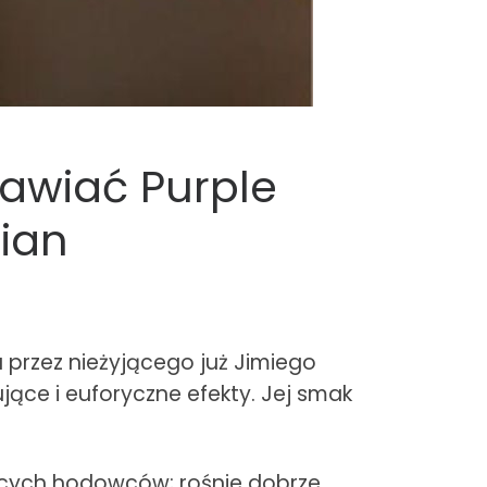
rawiać Purple
mian
 przez nieżyjącego już Jimiego
jące i euforyczne efekty. Jej smak
ących hodowców; rośnie dobrze