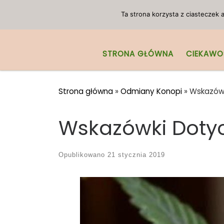
Przejdź do treści
Ta strona korzysta z ciasteczek
STRONA GŁÓWNA
CIEKAWO
Strona główna
»
Odmiany Konopi
»
Wskazówk
Wskazówki Doty
Opublikowano
21 stycznia 2019