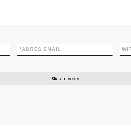
*
ADRES EMAIL
WI
Slide to verify