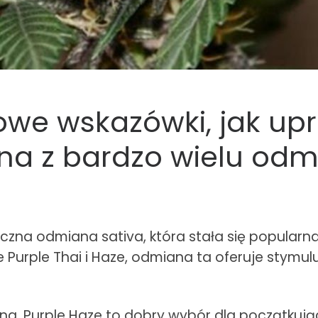
owe wskazówki, jak up
dna z bardzo wielu od
yczna odmiana sativa, która stała się popularna
Purple Thai i Haze, odmiana ta oferuje stymulu
na, Purple Haze to dobry wybór dla początkuj