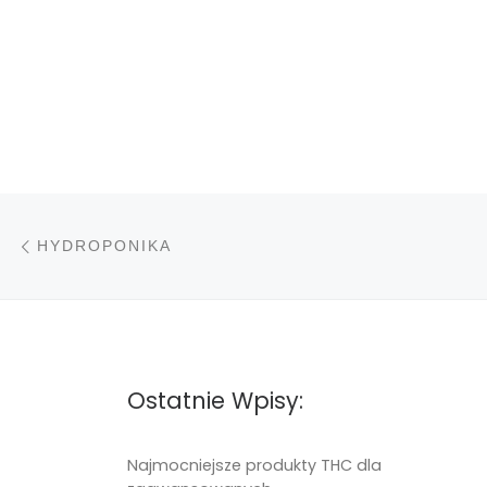
Nawigacja wpisu
Poprzedni wpis
HYDROPONIKA
Ostatnie Wpisy:
Najmocniejsze produkty THC dla