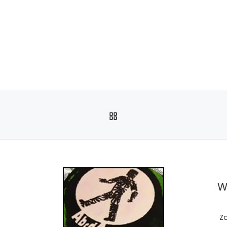
POWRÓT DO LISTY PO
W
Z