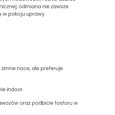
onicznej; odmiana nie zawsze
ę w pokoju uprawy.
zimne noce, ale preferuje
ie indoor.
awozów oraz podbicie fosforu w