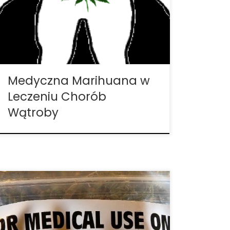
badań naukowych nad konopiami
indyjskimi, rośnie też liczba badań nad
układem endokannabinoidowym.
Przeprowadzono badania na temat tego,
czym jest układ endokannabinoidowy, a
[…]
Medyczna Marihuana w
Leczeniu Chorób
Wątroby
Prawie 150 milionów ludzi na całym świecie
cierpi z powodu zapalenia wątroby typu C.
Jest to wirus, który może prowadzić do
uszkodzenia wątroby. Choć nasilenie