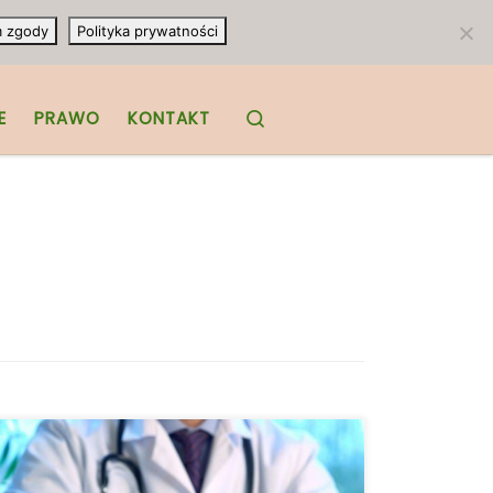
m zgody
Polityka prywatności
Search
E
PRAWO
KONTAKT
Nowe badanie analizujące skutki
powtarzalnej przezczaszkowej stymulacji