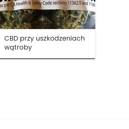
objawów może się zmieniać, wiele osób
umiera z tego powodu, lub z powodu
powiązanych z […]
CBD przy uszkodzeniach
wątroby