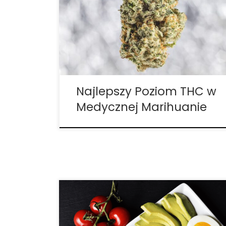
jest wiedzieć, na co zwracać uwagę. Być
może jednym z największych pytań, jakie
ludzie zadają, jest „Jaki jest najlepszy
poziom THC w medycznej marihuanie?”.
Ale zanim będzie […]
Najlepszy Poziom THC w
Medycznej Marihuanie
W latach 2003 – 2011 liczba przypadków
rozpoznania zespołu deficytu
uwagi/nadpobudliwości (ADHD) wzrosła o