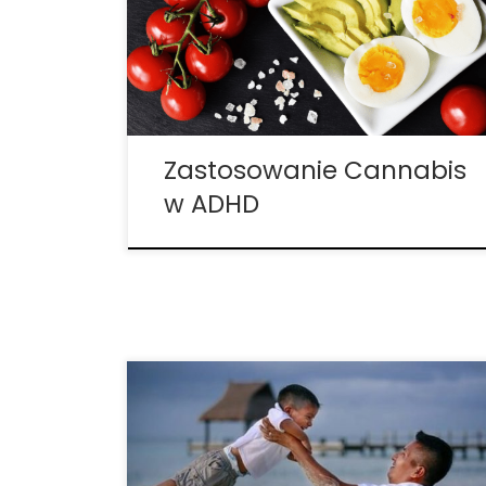
42 procent. Niektórzy eksperci spekulują,
że ogromną rolę odgrywają niekończące
się godziny spędzane przy komputerze
oraz telefonie oraz dostęp do
inteligentnych urządzeń. Jednak
niezależnie od przyczyny […]
Zastosowanie Cannabis
w ADHD
Medyczna marihuana dla dzieci – Coraz
więcej rodziców sięga po CBD. Rodzice
ciężko pracują, aby zapewnić swoim
dzieciom jak najlepsze życie, a wraz z