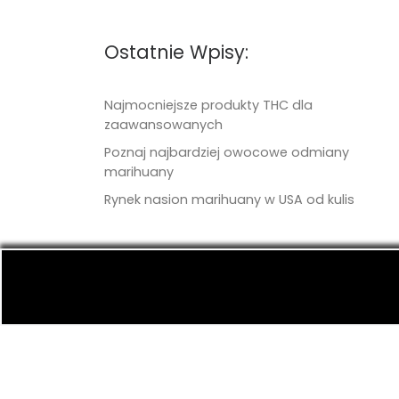
Ostatnie Wpisy:
Najmocniejsze produkty THC dla
zaawansowanych
Poznaj najbardziej owocowe odmiany
marihuany
Rynek nasion marihuany w USA od kulis
© 2026
TritonSeeds.com
– Wszelkie prawa 