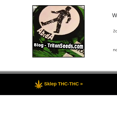
W
Z
n
Sklep THC-THC »
zastrzeżone
- Przedstawia portal-blog o Marihuanie, cannab