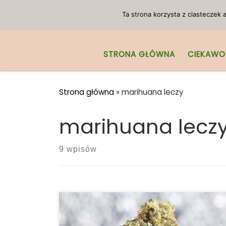
Przejdź do treści
Ta strona korzysta z ciasteczek
STRONA GŁÓWNA
CIEKAWO
Strona główna
»
marihuana leczy
marihuana lecz
9 wpisów
Medyczna marihuana ma wiele zalet. Ale
zanim zagłębisz się w świat konopi, dobrze