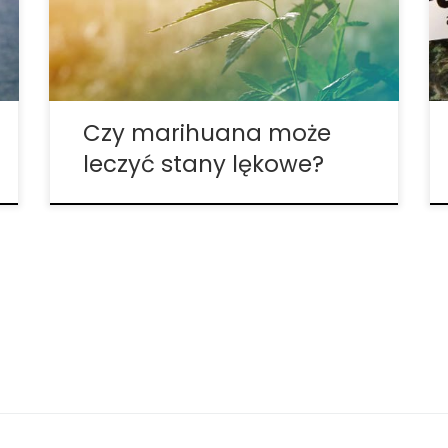
pomaga stłumić lęk, nie zostało
odpowiednio udzielone. Nadal istnieje
wiele kontrowersji dotyczących marihuany
i tego, czy jest ona szkodliwa czy […]
Czy marihuana może
leczyć stany lękowe?