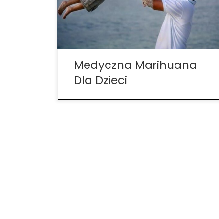
rozprzestrzenianiem się wiedzy o
medycznej marihuanie, coraz więcej z nich
sięga po CBD. Każdy rodzic niewątpliwie
[…]
Medyczna Marihuana
Dla Dzieci