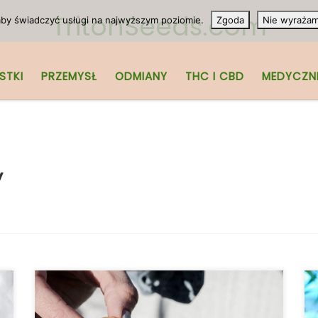
TritonSeeds.com
 aby świadczyć usługi na najwyższym poziomie.
Zgoda
Nie wyraża
STKI
PRZEMYSŁ
ODMIANY
THC I CBD
MEDYCZN
y
Efekt otoczenia to koncepcja, którą wielu
członków społeczności cannabis uważa