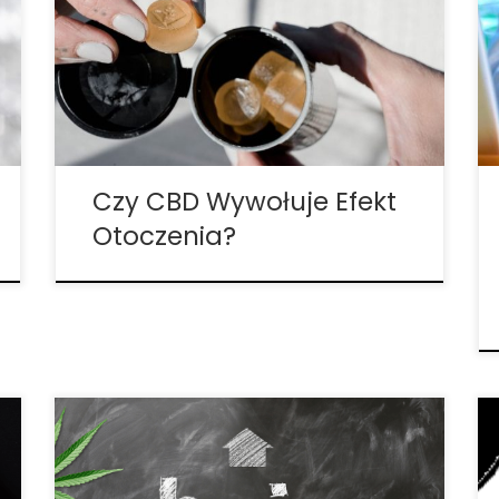
za prawdziwą. Uważa się, że po połączeniu
różnych związków w mieszance roślin
konopi indyjskich uzyskuje się wyjątkowe
efekty, z których znana jest każda
odmiana marihuany. Uważa się, że efekty
te […]
Czy CBD Wywołuje Efekt
Otoczenia?
Według nowe badania opublikowanego
przez czasopismo Journal of Alcoholism,
kannabidiol wykazuje obietnicę jako