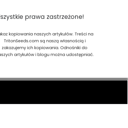
szystkie prawa zastrzeżone!
akaz kopiowania naszych artykułów. Treści na
TritonSeeds.com są naszą własnością i
zakazujemy ich kopiowania. Odnośniki do
aszych artykułów i blogu można udostępniać.
is, konopiach indyjskich, CBD, RSO, THC.