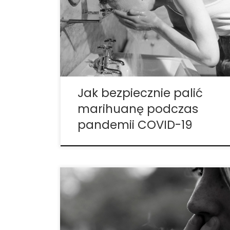
wytyczne, które mają pomóc spowolnić
rozprzestrzenianie się choroby, od
zamknięcia Broadwayu po pozostanie w
domu – w rezultacie wiele osób stara się
utrzymać pozór normalności. Dla
niektórych konsumpcja marihuany ma
kluczowe znaczenie […]
Jak bezpiecznie palić
marihuanę podczas
pandemii COVID-19
Jest to problem, którym chcą się zająć
teraz, kiedy Hawaje tworzą przychodnie
medycznej marihuany. Cindy Evans i 15
innych ustawodawców wprowadziło