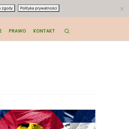
m zgody
Polityka prywatności
Search
E
PRAWO
KONTAKT
Od sprzedaży cannabis po „czystą”
energię, Kolorado prowadzi w Stanach