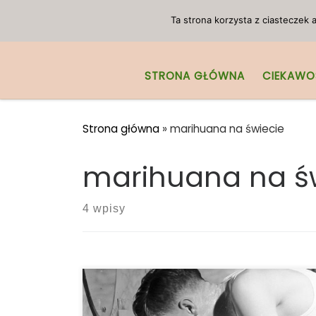
Przejdź do treści
Ta strona korzysta z ciasteczek
STRONA GŁÓWNA
CIEKAWO
Strona główna
»
marihuana na świecie
marihuana na ś
4 wpisy
W następstwie globalnej pandemii
koronawirusa urzędnicy rządowi wydali