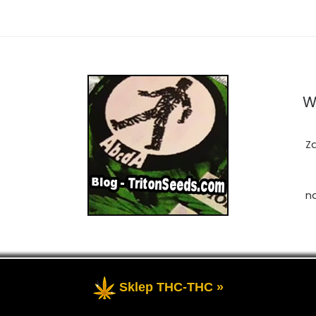
W
Z
n
Sklep THC-THC »
zastrzeżone
- Przedstawia portal-blog o Marihuanie, cannab