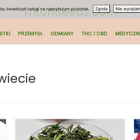
TritonSeeds.com
 aby świadczyć usługi na najwyższym poziomie.
Zgoda
Nie wyraża
STKI
PRZEMYSŁ
ODMIANY
THC I CBD
MEDYCZN
wiecie
Brazylia zatwierdza medyczną marihuanę,
ale nie pozwala na uprawę cannabis.