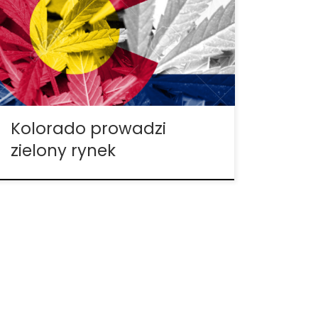
Zjednoczonych, i będzie kontynuować
wspaniałą passę, jeśli rząd federalny nie
zainterweniuje. Obecny gubernator
stanowy, John Hickenlooper mówi, że
dynamicznie rozwijająca się gospodarka
jest rezultatem starań, mających na celu
sprawienie, że […]
Kolorado prowadzi
zielony rynek