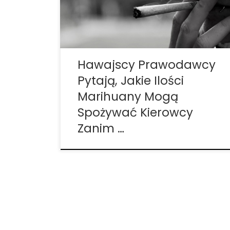
rezolucję wzywającą Państwowy
Departament Zdrowia do badania, czy
dana osoba może bezpiecznie kierować
samochodem pod wpływem marihuany.
Marihuana jest […]
Hawajscy Prawodawcy
Pytają, Jakie Ilości
Marihuany Mogą
Spożywać Kierowcy
Zanim …