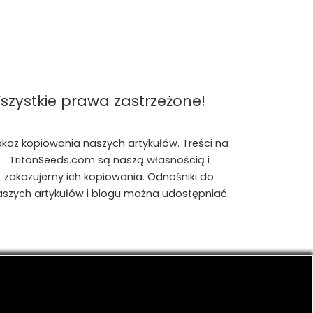
szystkie prawa zastrzeżone!
akaz kopiowania naszych artykułów. Treści na
TritonSeeds.com są naszą własnością i
zakazujemy ich kopiowania. Odnośniki do
aszych artykułów i blogu można udostępniać.
is, konopiach indyjskich, CBD, RSO, THC.