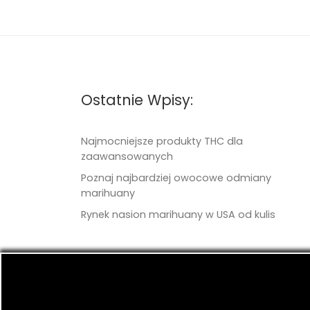
Ostatnie Wpisy:
Najmocniejsze produkty THC dla
zaawansowanych
Poznaj najbardziej owocowe odmiany
marihuany
Rynek nasion marihuany w USA od kulis
© 2026
TritonSeeds.com
– Wszelkie prawa 