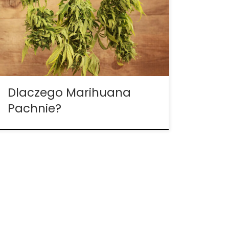
kocha albo nienawidzi. Jako hodowca
możesz się zastanawiać, kiedy twoje
rośliny zaczną pachnieć, aby zapobiec
przedostawaniu się tego zapachu do
niechcianych nozdrzy. Jak pachnie roślina
marihuany? Ze względu na to, […]
Dlaczego Marihuana
Pachnie?