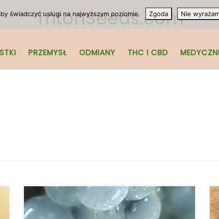
TritonSeeds.com
 aby świadczyć usługi na najwyższym poziomie.
Zgoda
Nie wyraża
STKI
PRZEMYSŁ
ODMIANY
THC I CBD
MEDYCZN
Anatomia roślin marihuany: Czym są
trichomy? Marihuana przeszła długą