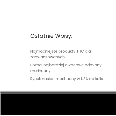
Ostatnie Wpisy:
Najmocniejsze produkty THC dla
zaawansowanych
Poznaj najbardziej owocowe odmiany
marihuany
Rynek nasion marihuany w USA od kulis
© 2026
TritonSeeds.com
– Wszelkie prawa 