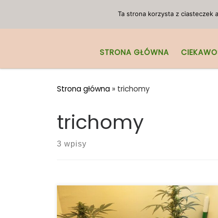
Przejdź do treści
Ta strona korzysta z ciasteczek
STRONA GŁÓWNA
CIEKAWO
Strona główna
»
trichomy
trichomy
3 wpisy
Top 10 najlepszych odmian marihuany do
wytwarzania koncentratów. Żywica – ten