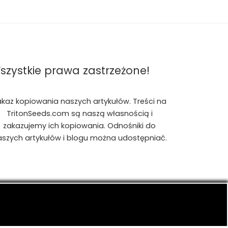
szystkie prawa zastrzeżone!
akaz kopiowania naszych artykułów. Treści na
TritonSeeds.com są naszą własnością i
zakazujemy ich kopiowania. Odnośniki do
aszych artykułów i blogu można udostępniać.
is, konopiach indyjskich, CBD, RSO, THC.