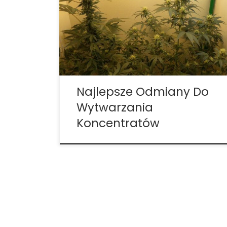
lepki materiał powstaje w trichomach
rośliny marihuany i zawiera flawonoidy,
terpeny i kannabinoidy, czyli zasadniczo
wszystkie związki odpowiedzialne za to,
dlaczego ludzie lubią konopie indyjskie.
Dzięki wysokiej zawartości THC, […]
Najlepsze Odmiany Do
Wytwarzania
Koncentratów