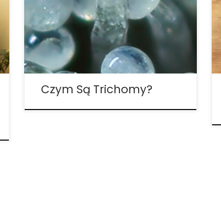
drogę od czasu odkrycia jej po raz
pierwszy. W ciągu ostatniej dekady jej
popularność gwałtownie wzrosła i
obecnie jest to jedna z najczęściej
stosowanych roślin na świecie. Wraz z
całą tą […]
Czym Są Trichomy?