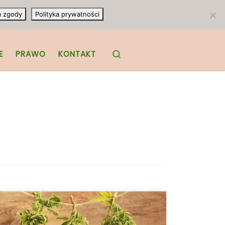
m zgody
Polityka prywatności
Search
E
PRAWO
KONTAKT
Dlaczego rośliny marihuany tak mocno
pachną? Zapach marihuany albo się