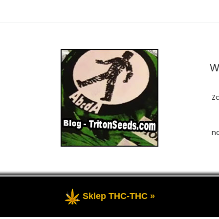
W
Z
n
Sklep THC-THC »
zastrzeżone
- Przedstawia portal-blog o Marihuanie, cannab