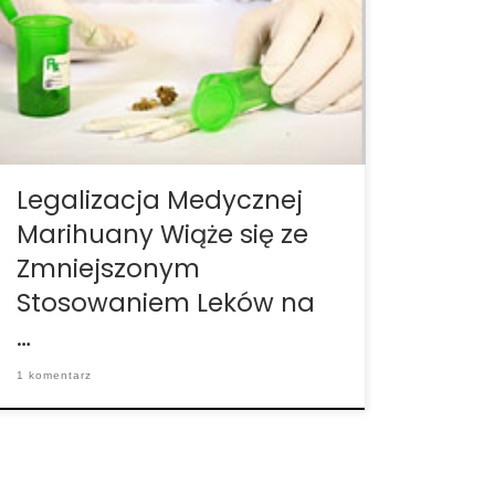
zmniejszeniem kosztów służby zdrowia aż
o pół miliarda dolarów. Uchwalenie
krajowych ustaw dotyczących medycznej
marihuany wiąże się z policzalnym
spadkiem wykorzystania tradycyjnych
leków na receptę. Badacze z University of
Georgia oceniali […]
Legalizacja Medycznej
Marihuany Wiąże się ze
Zmniejszonym
Stosowaniem Leków na
…
1 komentarz