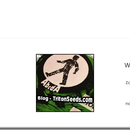
W
Z
n