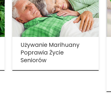
jakości ich życia. Według danych
opublikowanych w czasopiśmie Clinical
Gerontologist, używanie medycznej
marihuany przez osoby w wieku powyżej
60 lat jest pozytywnie związane ze
zgłaszaną przez samych pacjentów
poprawą jakości […]
Używanie Marihuany
Poprawia Życie
Seniorów