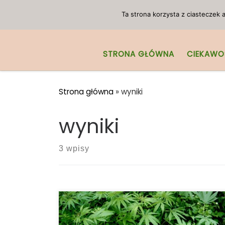
Przejdź do treści
Ta strona korzysta z ciasteczek
STRONA GŁÓWNA
CIEKAWO
Strona główna
»
wyniki
wyniki
3 wpisy
Wyniki nowych badań pokazują, że CBD
pomaga zachować świeżość truskawek –