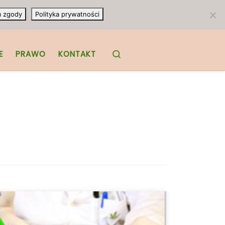
m zgody
Polityka prywatności
Search
E
PRAWO
KONTAKT
Krajowa legalizacja marihuany w Stanach
Zjednoczonych związana jest ze