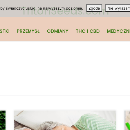
TritonSeeds.com
 aby świadczyć usługi na najwyższym poziomie.
Zgoda
Nie wyraża
STKI
PRZEMYSŁ
ODMIANY
THC I CBD
MEDYCZN
Badanie: Używanie medycznej marihuany
przez seniorów związane jest z poprawą