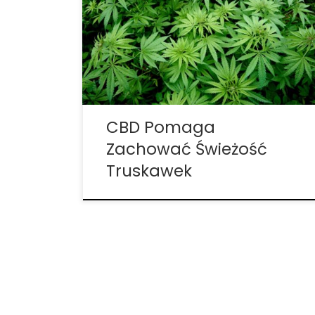
wydłuża ich okres przydatności do
spożycia i zatrzymuje wzrost pleśni. CBD
jest sprzedawane, aby pomóc w
oszałamiającym wachlarzu problemów
zdrowotnych ludzi – ale teraz możesz
dodać do tej listy […]
CBD Pomaga
Zachować Świeżość
Truskawek