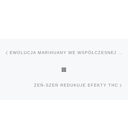
Nawigacja wpisu
Poprzedni wpis
EWOLUCJA MARIHUANY WE WSPÓŁCZESNEJ KULTURZE
POWRÓT DO LISTY PO
N
ŻEŃ-SZEŃ REDUKUJE EFEKTY THC