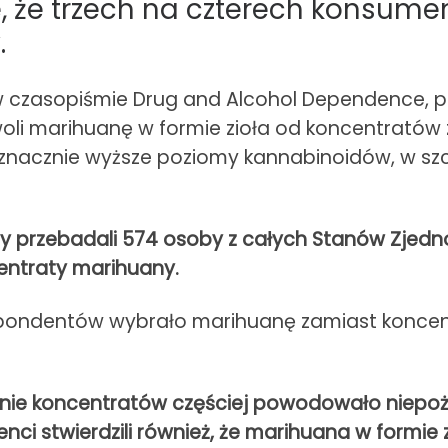
 że trzech na czterech konsumen
.
czasopiśmie Drug and Alcohol Dependence, pr
woli marihuanę w formie zioła od koncentratów
znacznie wyższe poziomy kannabinoidów, w szc
ty przebadali 574 osoby z całych Stanów Zjedn
centraty marihuany.
spondentów wybrało marihuanę zamiast koncen
anie koncentratów częściej powodowało niepożą
nci stwierdzili również, że marihuana w formie 