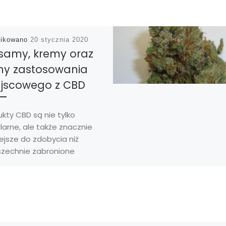
likowano
20 stycznia 2020
samy, kremy oraz
ny zastosowania
jscowego z CBD
kty CBD są nie tylko
arne, ale także znacznie
ejsze do zdobycia niż
zechnie zabronione
kty THC. Istnieje wiele
obów korzystania z […]