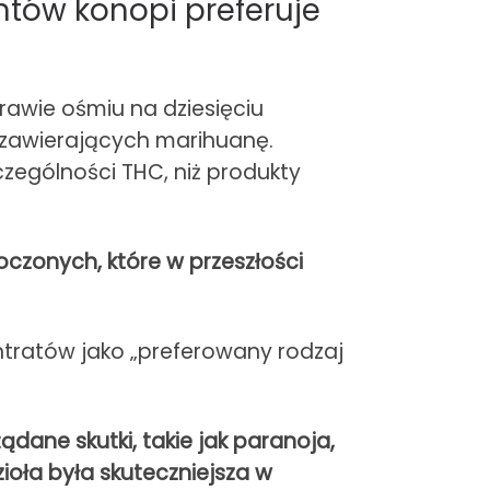
tów konopi preferuje
awie ośmiu na dziesięciu
 zawierających marihuanę.
zególności THC, niż produkty
oczonych, które w przeszłości
tratów jako „preferowany rodzaj
dane skutki, takie jak paranoja,
zioła była skuteczniejsza w