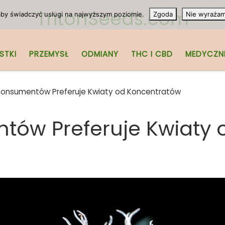
TritonSeeds.com
 aby świadczyć usługi na najwyższym poziomie.
Zgoda
Nie wyraża
STKI
PRZEMYSŁ
ODMIANY
THC I CBD
MEDYCZN
Konsumentów Preferuje Kwiaty od Koncentratów
tów Preferuje Kwiaty