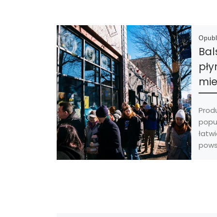
Opub
Bal
pły
mie
Produ
popul
łatwi
pows
produ
spos