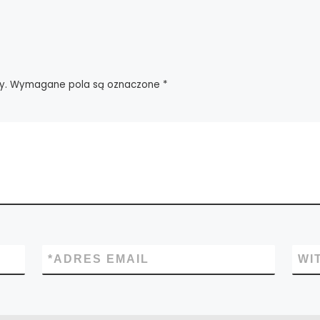
y.
Wymagane pola są oznaczone
*
*
ADRES EMAIL
WI