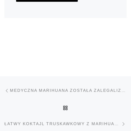
Nawigacja wpisu
Poprzedni wpis
MEDYCZNA MARIHUANA ZOSTAŁA ZALEGALIZOWANA W WIELKIEJ BRYTANII ROK TEMU
POWRÓT DO LISTY PO
N
ŁATWY KOKTAJL TRUSKAWKOWY Z MARIHUANĄ