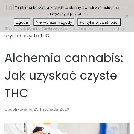
TritonSeeds.com
Ta strona korzysta z ciasteczek aby świadczyć usługi na
Przejdź do treści
Me
najwyższym poziomie.
Zgoda
Nie wyrażam zgody
Polityka prywatności
Strona główna
»
Ciekawostki
»
Alchemia cannabis: Jak
uzyskać czyste THC
Alchemia cannabis:
Jak uzyskać czyste
THC
Opublikowano
25 listopada 2019