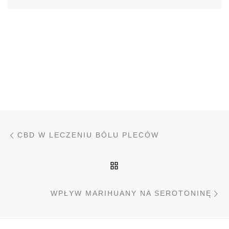
Nawigacja wpisu
Poprzedni wpis
CBD W LECZENIU BÓLU PLECÓW
POWRÓT DO LISTY PO
N
WPŁYW MARIHUANY NA SEROTONINĘ