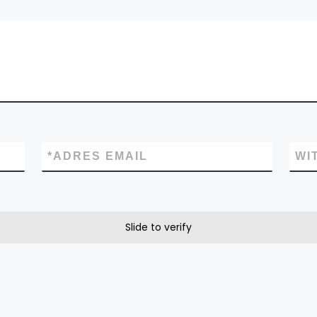
*
ADRES EMAIL
WI
Slide to verify