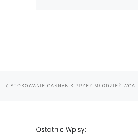
Nawigacja wpisu
Poprzedni wpis
Ostatnie Wpisy: