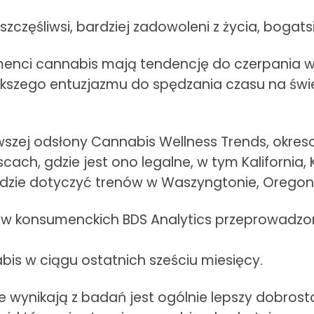
częśliwsi, bardziej zadowoleni z życia, bogatsi,
menci cannabis mają tendencję do czerpania 
kszego entuzjazmu do spędzania czasu na śwież
wszej odsłony Cannabis Wellness Trends, okre
ch, gdzie jest ono legalne, w tym Kalifornia, 
dzie dotyczyć trenów w Waszyngtonie, Oregoni
ów konsumenckich BDS Analytics przeprowadzo
bis w ciągu ostatnich sześciu miesięcy.
e wynikają z badań jest ogólnie lepszy dobro