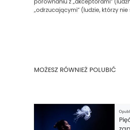
porównaniu z „akceptorami” (ludźmi
„odrzucającymi” (ludzie, którzy ni
MOŻESZ RÓWNIEŻ POLUBIĆ
Opub
Pię
zap