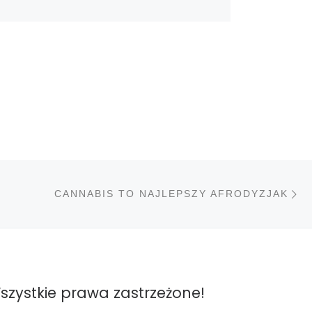
N
STÓW
CANNABIS TO NAJLEPSZY AFRODYZJAK
szystkie prawa zastrzeżone!