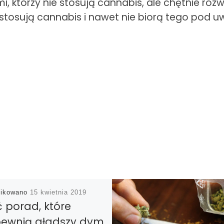
, którzy nie stosują cannabis, ale chętnie roz
e stosują cannabis i nawet nie biorą tego pod u
likowano
15 kwietnia 2019
ć porad, które
ewnią gładszy dym