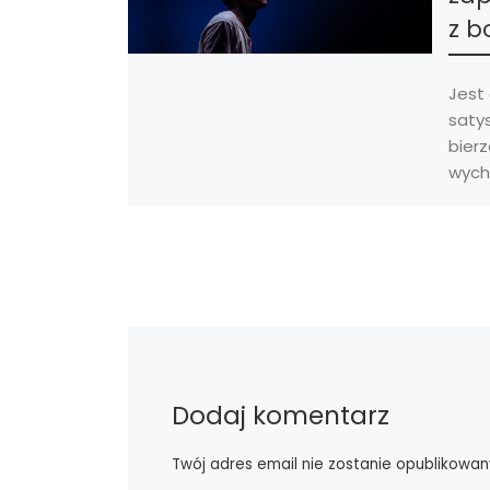
z b
Jest
saty
bier
wycho
powo
Dodaj komentarz
Twój adres email nie zostanie opublikowan