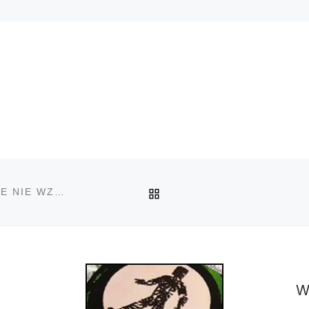
POWRÓT DO LISTY PO
STOSOWANIE CANNABIS PRZEZ MŁODZIEŻ WCALE NIE WZROSŁO
W