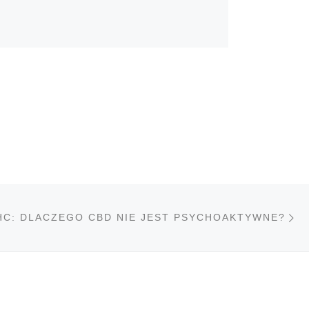
N
STÓW
HC: DLACZEGO CBD NIE JEST PSYCHOAKTYWNE?