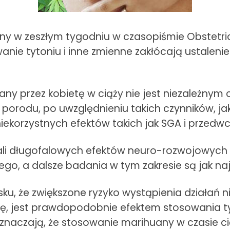
y w zeszłym tygodniu w czasopiśmie Obstetri
anie tytoniu i inne zmienne zakłócają ustaleni
ny przez kobietę w ciąży nie jest niezależnym 
orodu, po uwzględnieniu takich czynników, jak 
niekorzystnych efektów takich jak SGA i przedwc
ali długofalowych efektów neuro-rozwojowych p
go, a dalsze badania w tym zakresie są jak na
osku, że zwiększone ryzyko wystąpienia działa
ę, jest prawdopodobnie efektem stosowania ty
oznaczają, że stosowanie marihuany w czasie c