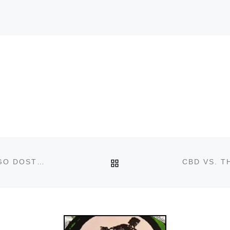
POWRÓT DO LISTY PO
TEST TRZEŹWOŚCI MARIHUANY BĘDZIE NIEDŁUGO DOSTĘPNY
CBD VS. T