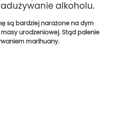
i nadużywanie alkoholu.
uanę są bardziej narażone na dym
j masy urodzeniowej. Stąd palenie
żywaniem marihuany.