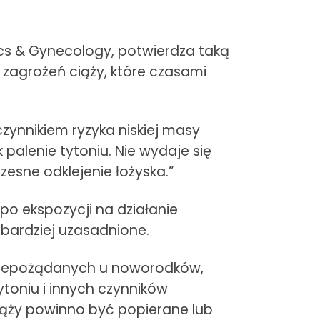
cs & Gynecology, potwierdza taką
e zagrożeń ciąży, które czasami
czynnikiem ryzyka niskiej masy
palenie tytoniu. Nie wydaje się
zesne odklejenie łożyska.”
o ekspozycji na działanie
jbardziej uzasadnione.
ń niepożądanych u noworodków,
toniu i innych czynników
iąży powinno być popierane lub