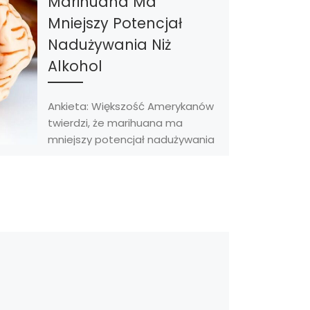
Marihuana Ma
Mniejszy Potencjał
Nadużywania Niż
Alkohol
Ankieta: Większość Amerykanów
twierdzi, że marihuana ma
mniejszy potencjał nadużywania
niż alkohol. Według danych
ankietowych opublikowanych w
czasopiśmie Addictive Behaviors
większość Amerykanów […]