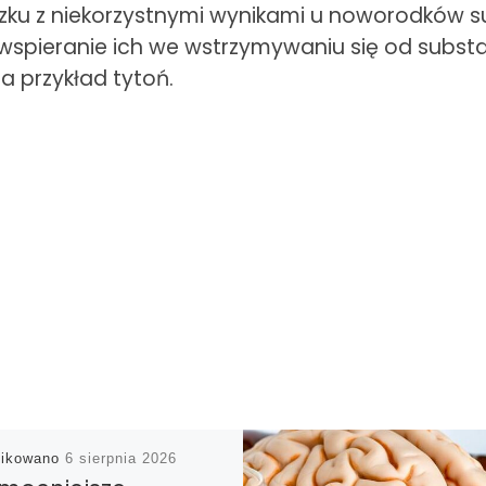
zku z niekorzystnymi wynikami u noworodków su
spieranie ich we wstrzymywaniu się od substan
a przykład tytoń.
likowano
6 sierpnia 2026