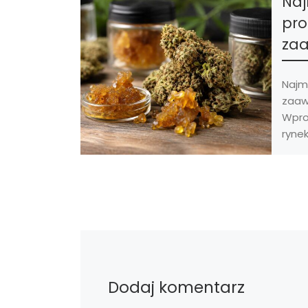
Naj
pro
za
Najm
zaaw
Wpro
ryne
THC r
szyb
kilka
zdec
Dodaj komentarz