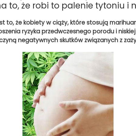
na to, że robi to palenie tytoniu 
st to, że kobiety w ciąży, które stosują marih
noszenia ryzyka przedwczesnego porodu i niskie
zyczyną negatywnych skutków związanych z za