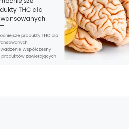
mocniejsze
dukty THC dla
awansowanych
ocniejsze produkty THC dla
ansowanych
wadzenie Współczesny
k produktów zawierających
ozwija się w niezwykle
kim tempie. Jeszcze
naście lat temu
ydowana […]