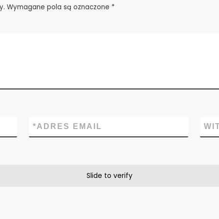
y.
Wymagane pola są oznaczone
*
*
ADRES EMAIL
WI
Slide to verify