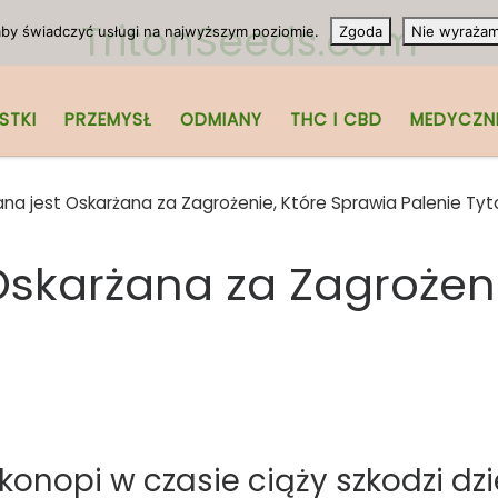
TritonSeeds.com
 aby świadczyć usługi na najwyższym poziomie.
Zgoda
Nie wyraża
STKI
PRZEMYSŁ
ODMIANY
THC I CBD
MEDYCZN
na jest Oskarżana za Zagrożenie, Które Sprawia Palenie Tyt
Oskarżana za Zagrożeni
onopi w czasie ciąży szkodzi dzi