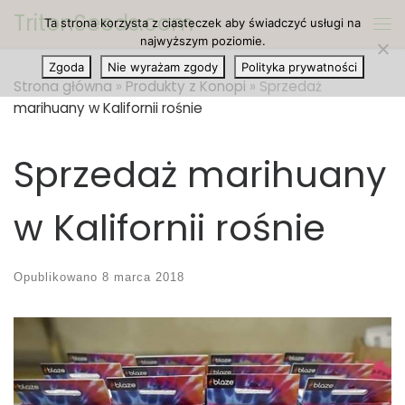
TritonSeeds.com
Ta strona korzysta z ciasteczek aby świadczyć usługi na
Przejdź do treści
Me
najwyższym poziomie.
Zgoda
Nie wyrażam zgody
Polityka prywatności
Strona główna
»
Produkty z Konopi
»
Sprzedaż
marihuany w Kalifornii rośnie
Sprzedaż marihuany
w Kalifornii rośnie
Opublikowano
8 marca 2018