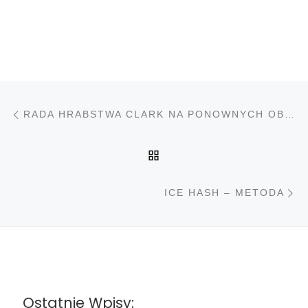
Nawigacja wpisu
Poprzedni wpis
RADA HRABSTWA CLARK NA PONOWNYCH OBRADACH
POWRÓT DO LISTY PO
N
ICE HASH – METODA
Ostatnie Wpisy: