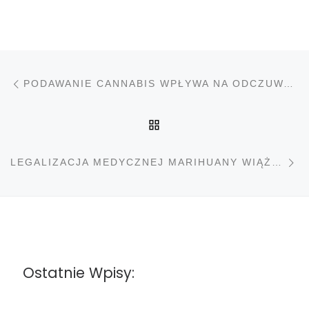
Nawigacja wpisu
Poprzedni wpis
PODAWANIE CANNABIS WPŁYWA NA ODCZUWANIE BÓLU
POWRÓT DO LISTY PO
N
LEGALIZACJA MEDYCZNEJ MARIHUANY WIĄŻE SIĘ ZE ZMNIEJSZONYM STOSOWANIEM LEKÓW NA RECEPTĘ
Ostatnie Wpisy: