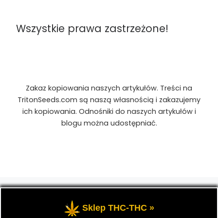
Wszystkie prawa zastrzeżone!
Zakaz kopiowania naszych artykułów. Treści na
TritonSeeds.com są naszą własnością i zakazujemy
ich kopiowania. Odnośniki do naszych artykułów i
blogu można udostępniać.
© 2026
TritonSeeds.com
– Wszelkie prawa
zastrzeżone
- Przedstawia portal-blog o Marihuanie,
Sklep THC-THC »
cannabis, konopiach indyjskich, CBD, RSO, THC.