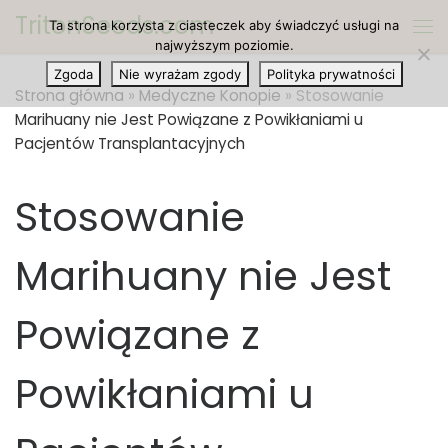
TritonSeeds.com
Ta strona korzysta z ciasteczek aby świadczyć usługi na
Przejdź do treści
Me
najwyższym poziomie.
Zgoda
Nie wyrażam zgody
Polityka prywatności
Strona główna
»
Medyczne Konopie
»
Stosowanie
Marihuany nie Jest Powiązane z Powikłaniami u
Pacjentów Transplantacyjnych
Stosowanie
Marihuany nie Jest
Powiązane z
Powikłaniami u