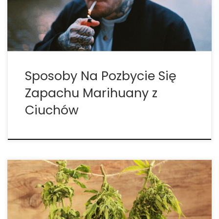
nawet samochód. Dym z marihuany może być
szczególnie problematyczny, gdy […]
Sposoby Na Pozbycie Się
Zapachu Marihuany z
Ciuchów
Dlaczego rośliny marihuany tak mocno pachną?
Zapach marihuany albo się kocha albo nienawidzi.
Jako hodowca możesz się zastanawiać, kiedy