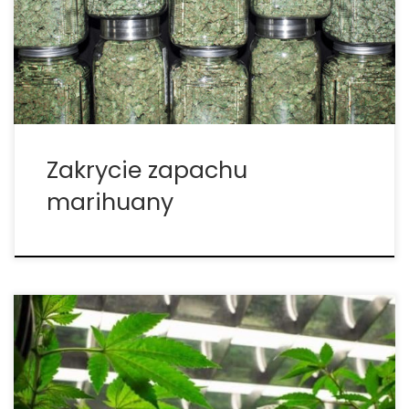
Marihuana ma bardzo wyraźny zapach, który
można rozpoznać już z daleka. Jednym z powodów,
dlatego dane osoby zostają złapane na paleniu […]
Zakrycie zapachu
marihuany
Terpeny w cannabis to nic innego jak aromatyczne
oleje znajdująca się w marihuanie. Ze względu na to,
że różne odmiany cannabis posiadają różne