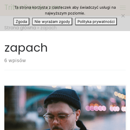
TritonSeeds.com
Ta strona korzysta z ciasteczek aby świadczyć usługi na
Przejdź do treści
Me
najwyższym poziomie.
Zgoda
Nie wyrażam zgody
Polityka prywatności
Strona główna
»
zapach
zapach
6 wpisów
Nie jest tajemnicą, że zapach dymu jest
wszechobecny. Może pozostawić trwały,
nieprzyjemny zapach i ciężkość w powietrzu,
sprawiając, że marihuaną śmierdzi dosłownie
wszystko – meble, całe pomieszczenia w domu, a