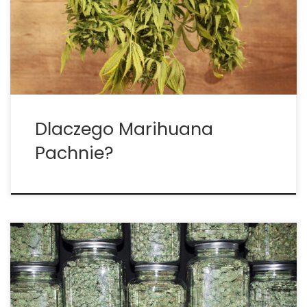
twoje rośliny zaczną pachnieć, aby zapobiec
przedostawaniu się tego zapachu do niechcianych
nozdrzy. Jak pachnie roślina marihuany? Ze względu
na to, […]
Dlaczego Marihuana
Pachnie?
Cannabis pachnie niesamowicie i czasem
potrzebujemy ten zapach zakryć. Zapraszamy do
dzisiejszego artykułu jeśli właśnie na tym ci zależy.