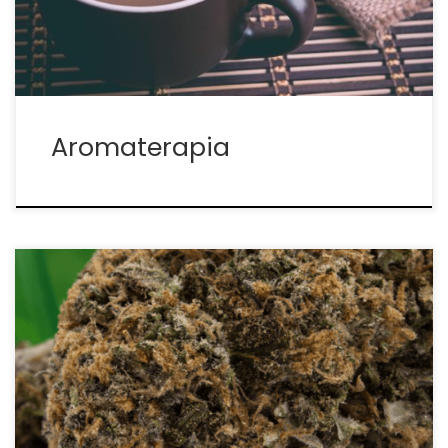
funkcji. Wiążąc się z tymi receptorami, terpeny
mogą wpływać na nastrój i […]
Aromaterapia
Snowcap to odmiana popularna wśród
konsumentów i hodowców, ze względu na swój
szczególny zapach, smak i kombinację efektów.
Jest odmianą łatwą w uprawie, która posiada wiele
spornych historii, a także wiele plotek kręcących się
wokół jej nazwy sugerujących sposób i […]