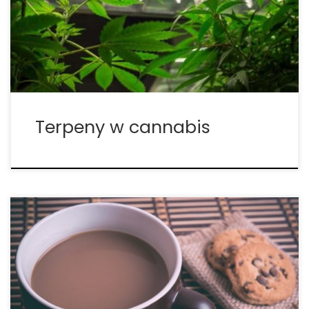
terpeny, wykazują one wyjątkowe substancje
zapachowe – od sera po ananasa, aż po zapach
naprawdę śmierdzący. THC […]
Terpeny w cannabis
Aromat marihuany powstaje dzięki unikalnej
kombinacji i stężeniu terpenów w każdej roślinie.
Podczas wdychania terpeny wiążą się z pewnymi
receptorami kannabinoidowymi w mózgu. Układ
endokannabinoidowy mózgu kontroluje wiele