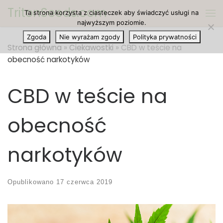
TritonSeeds.com
Ta strona korzysta z ciasteczek aby świadczyć usługi na
Przejdź do treści
Me
najwyższym poziomie.
Zgoda
Nie wyrażam zgody
Polityka prywatności
Strona główna
»
Ciekawostki
»
CBD w teście na
obecność narkotyków
CBD w teście na
obecność
narkotyków
Opublikowano
17 czerwca 2019