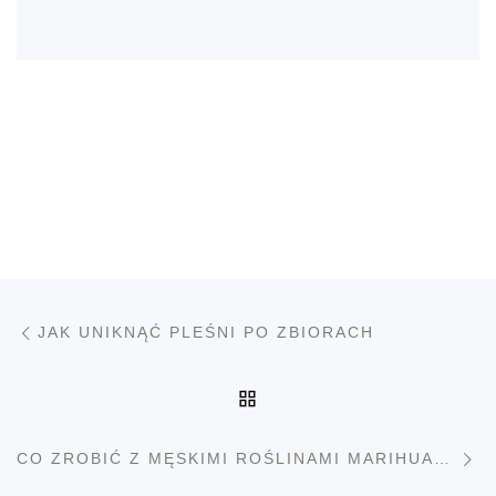
Nawigacja wpisu
Poprzedni wpis
JAK UNIKNĄĆ PLEŚNI PO ZBIORACH
POWRÓT DO LISTY PO
N
CO ZROBIĆ Z MĘSKIMI ROŚLINAMI MARIHUANY?