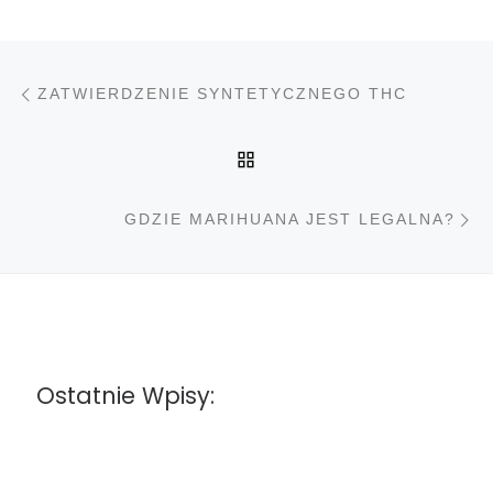
Nawigacja wpisu
Poprzedni wpis
ZATWIERDZENIE SYNTETYCZNEGO THC
POWRÓT DO LISTY PO
N
GDZIE MARIHUANA JEST LEGALNA?
Ostatnie Wpisy: