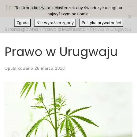
TritonSeeds.com
Ta strona korzysta z ciasteczek aby świadczyć usługi na
Przejdź do treści
Me
najwyższym poziomie.
Zgoda
Nie wyrażam zgody
Polityka prywatności
Strona główna
»
Prawo a Marihuana
»
Prawo w Urugwaju
Prawo w Urugwaju
Opublikowano
26 marca 2018