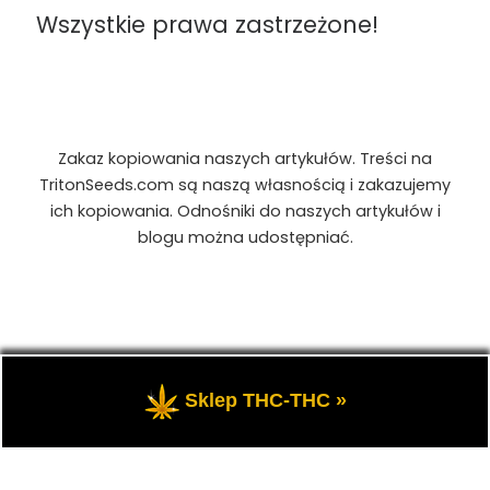
Wszystkie prawa zastrzeżone!
Zakaz kopiowania naszych artykułów. Treści na
TritonSeeds.com są naszą własnością i zakazujemy
ich kopiowania. Odnośniki do naszych artykułów i
blogu można udostępniać.
© 2026
TritonSeeds.com
– Wszelkie prawa
Sklep THC-THC »
zastrzeżone
- Przedstawia portal-blog o Marihuanie,
cannabis, konopiach indyjskich, CBD, RSO, THC.