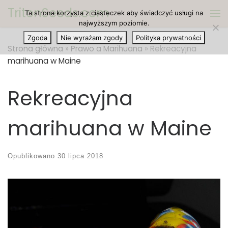
TritonSeeds.com
Ta strona korzysta z ciasteczek aby świadczyć usługi na
Przejdź do treści
Me
najwyższym poziomie.
Zgoda
Nie wyrażam zgody
Polityka prywatności
Strona główna
»
Prawo a Marihuana
»
Rekreacyjna
marihuana w Maine
Rekreacyjna
marihuana w Maine
Opublikowano
30 lipca 2018