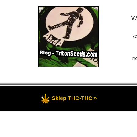
W
Z
n
Sklep THC-THC »
zastrzeżone
- Przedstawia portal-blog o Marihuanie, cannab