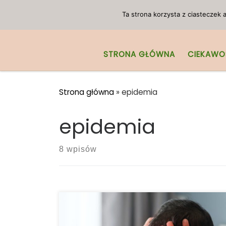
Przejdź do treści
Ta strona korzysta z ciasteczek
STRONA GŁÓWNA
CIEKAWO
Strona główna
»
epidemia
epidemia
8 wpisów
Koronawirus w tajemniczy sposób atakuje
mózg. Wiele miesięcy po wybuchu