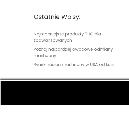
Ostatnie Wpisy:
Najmocniejsze produkty THC dla
zaawansowanych
Poznaj najbardziej owocowe odmiany
marihuany
Rynek nasion marihuany w USA od kulis
© 2026
TritonSeeds.com
– Wszelkie prawa 