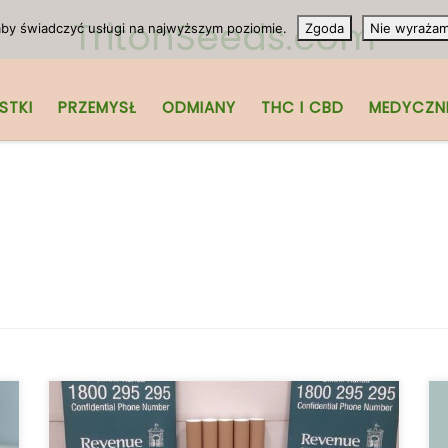
TritonSeeds.com
 aby świadczyć usługi na najwyższym poziomie.
Zgoda
Nie wyraża
STKI
PRZEMYSŁ
ODMIANY
THC I CBD
MEDYCZN
Urząd skarbowy odkrył 40kg pąków
marihuany o wartości 800,000 Euro w