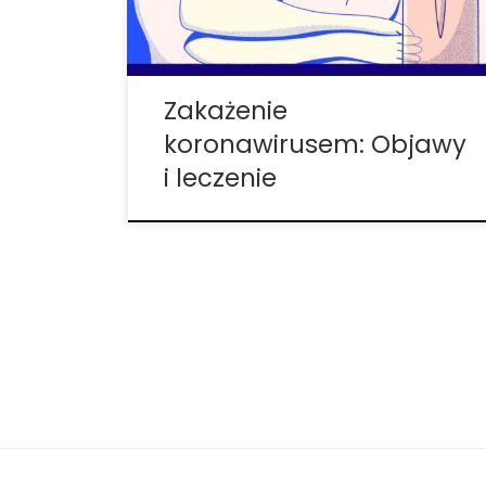
zwierzętami i ludźmi, a inne między ludźmi.
Objawy zakażenia koronawirusem
Zakażenia koronawirusem są powszechne
i zwykle prowadzą […]
Zakażenie
koronawirusem: Objawy
i leczenie