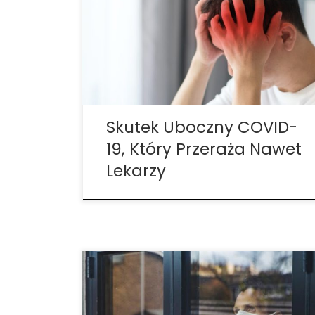
pandemii COVID-19 naukowcy wciąż
starają się zrozumieć, w jaki sposób wirus
atakuje i niszczy zarówno ciało, jak i umysł.
Podczas gdy niesamowicie zakaźny i
potencjalnie śmiertelny wirus przede
wszystkim sieje […]
Skutek Uboczny COVID-
19, Który Przeraża Nawet
Lekarzy
Bezpieczne korzystanie z marihuany w
dobie nowego koronawirusa. W ostatnich
tygodniach COVID-19 spowodował