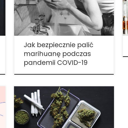
rozprzestrzenianie się choroby, od
zamknięcia Broadwayu po pozostanie w
domu – w rezultacie wiele osób stara się
utrzymać pozór normalności. Dla
niektórych konsumpcja marihuany ma
kluczowe znaczenie […]
Jak bezpiecznie palić
marihuanę podczas
pandemii COVID-19
Wraz z nadużywaniem opioidów na
receptę, społeczność medyczna szuka
bezpieczniejszej alternatywy leczenia
stanów bólowych. Ze względu na to, że
pacjenci mogą rozwinąć niezdrową