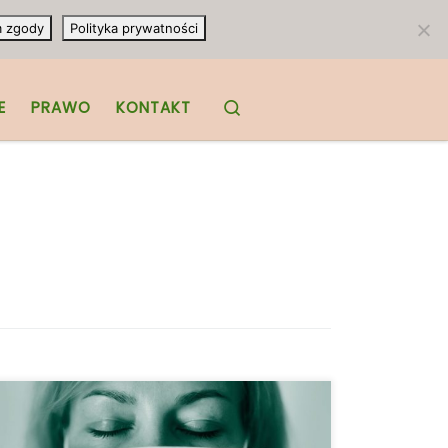
m zgody
Polityka prywatności
Search
E
PRAWO
KONTAKT
Wdychanie każdego rodzaju dymu jest
szkodliwe w obliczu pandemii nowego