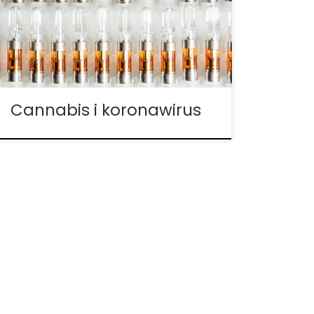
się nad pytaniem: „Czy marihuana chroni
cię przed koronawirusem?” Być może
rozmawiałeś o tym z przyjaciółmi, a może
po prostu sam to rozważałeś – nawet
choćby […]
Cannabis i koronawirus