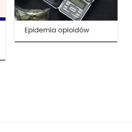
zależność od opioidów, a nadużywanie i
przedawkowywanie ich staje się
prawdziwą epidemią, coraz więcej
kampanii stara się […]
Epidemia opioidów