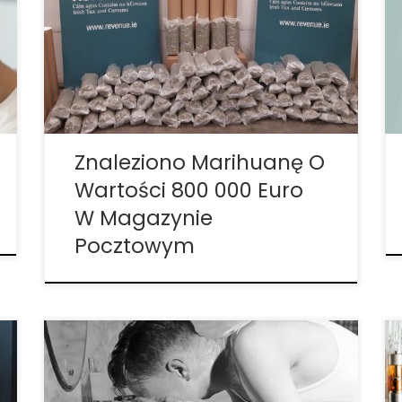
jednym z magazynów pocztowych w
Dublinie (Irlandia). Narkotyki były ukryte w
rurkach plakatowych, które zostały
wysłane pocztą i nadane zostały na kilka
różnych adresów ulokowanych w
zachodniej części Dublina. […]
Znaleziono Marihuanę O
Wartości 800 000 Euro
W Magazynie
Pocztowym
W następstwie globalnej pandemii
koronawirusa urzędnicy rządowi wydali
wytyczne, które mają pomóc spowolnić