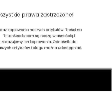
szystkie prawa zastrzeżone!
akaz kopiowania naszych artykułów. Treści na
TritonSeeds.com są naszą własnością i
zakazujemy ich kopiowania. Odnośniki do
aszych artykułów i blogu można udostępniać.
is, konopiach indyjskich, CBD, RSO, THC.