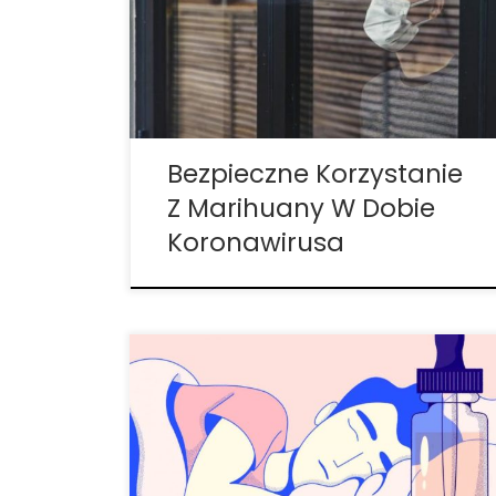
ogromną panikę na całym świecie,
sprawiając iż wiele osób zaczęło się
zastanawiać, co jest dla nich
najważniejsze. Przedmioty takie jak papier
toaletowy i chusteczki dezynfekujące stały
się […]
Bezpieczne Korzystanie
Z Marihuany W Dobie
Koronawirusa
Koronawirusy (CoV) to duża rodzina
wirusów, które powodują choroby, od
zwykłego przeziębienia do poważniejszych
chorób. Niektóre koronawirusy przenoszą
się między zwierzętami, niektóre między