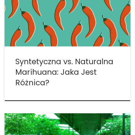
Dlaczego nie powinniśmy mylić syntetycznej
marihuany z naturalną? Niedawna fala
przedawkowań syntetycznej marihuany wywołała
alarm o zagrożeniach związanych z marihuaną. Ale
[…]
Syntetyczna vs. Naturalna
Marihuana: Jaka Jest
Różnica?
Związki znane jako syntetyczne kannabinoidy