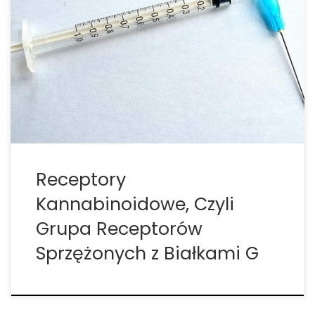
posiadają wspólny układ endokannabinoidowy,
który niezbędny jest przy ich zdolnościach do
przystosowywania się do dramatycznych zmian w
środowisku. Poprzez porównanie zmian
genetycznych w receptorach kannabinoidowych u
wielu różnych gatunków, naukowcy byli w stanie
ocenić, […]
Receptory
Kannabinoidowe, Czyli
Grupa Receptorów
Sprzężonych z Białkami G