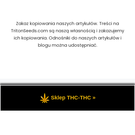
Zakaz kopiowania naszych artykułów. Treści na
TritonSeeds.com są naszą własnością i zakazujemy
ich kopiowania. Odnośniki do naszych artykułów i
blogu można udostępniać.
© 2026
TritonSeeds.com
– Wszelkie prawa
zastrzeżone
- Przedstawia portal-blog o Marihuanie,
Sklep THC-THC »
cannabis, konopiach indyjskich, CBD, RSO, THC.