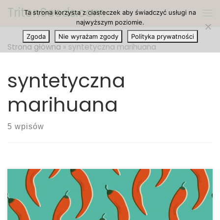
TritonSeeds.com
Ta strona korzysta z ciasteczek aby świadczyć usługi na
Przejdź do treści
Me
najwyższym poziomie.
Zgoda
Nie wyrażam zgody
Polityka prywatności
Strona główna
»
syntetyczna marihuana
syntetyczna
marihuana
5 wpisów
Syntetyczne produkty kannabinoidowe, takie jak K2,
są niebezpieczne i nie należy ich porównywać z
kannabinoidami pochodzącymi z roślin cannabis.