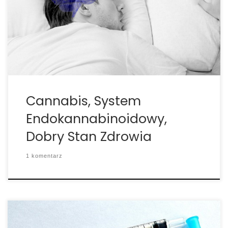
niezbędnym składnikiem dobrego samopoczucia.
Więc czy możliwym jest wzmocnienie lub wspieranie
naszego systemu kannabinoidowego poprzez
cannabis lub suplementy je zawierające? Czy
marihuana […]
Cannabis, System
Endokannabinoidowy,
Dobry Stan Zdrowia
1 komentarz
Wszystkie gatunki kręgowców, strzykw i nicieni