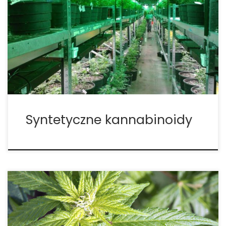
zostały pierwotnie stworzone w laboratorium w
celu wykreowania sposobu na zbadanie
właściwości chemicznych rośliny konopi. Wiele z
tych substancji testowano w badaniach klinicznych,
a niektóre z nich okazały korzystne efekty oraz
właściwości w leczeniu terapeutycznym. […]
Syntetyczne kannabinoidy
W większości syntetyczne produkty
kannabinoidowe nie są legalne w Stanach
Zjednoczonych. W związku z tym ciężko nadążyć