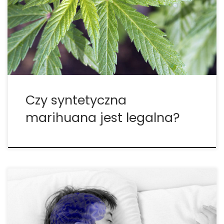
językowi prawniczemu za ciągle zmieniającymi się
formułami syntetycznych narkotyków. Od kiedy po
raz pierwszy pojawiły się w sklepach w połowie 2000
roku, kiedy […]
Czy syntetyczna
marihuana jest legalna?
Nauka dotycząca kannabinoidów z dnia na dzień
dokonuje fascynujących odkryć, jednak jedno jest
pewne: efektywny system kannabinoidowy jest