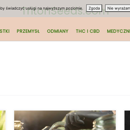
TritonSeeds.com
 aby świadczyć usługi na najwyższym poziomie.
Zgoda
Nie wyraża
STKI
PRZEMYSŁ
ODMIANY
THC I CBD
MEDYCZN
Twoje zioło wyschło? Konieczni czytaj
dalej! Kilka tygodni temu kupiłeś dużą