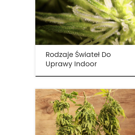
uprawy marihuany? Decydując się na
założenie domowej uprawy marihuany,
należy wziąć pod uwagę wiele czynników,
jeśli chcemy uzyskać najlepsze wyniki, ale
jednym z najważniejszych jest rodzaj
światła i jego […]
Rodzaje Świateł Do
Uprawy Indoor
Dlaczego rośliny marihuany tak mocno
pachną? Zapach marihuany albo się
kocha albo nienawidzi. Jako hodowca
możesz się zastanawiać, kiedy twoje
rośliny zaczną pachnieć, aby zapobiec
przedostawaniu się tego zapachu do