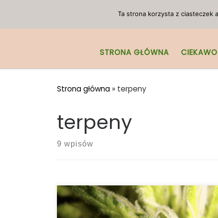
Przejdź do treści
Ta strona korzysta z ciasteczek
STRONA GŁÓWNA
CIEKAWO
Strona główna
»
terpeny
terpeny
9 wpisów
Rodzaje świateł do uprawy marihuany
indoor. Jak oświetlić naszą przestrzeń do