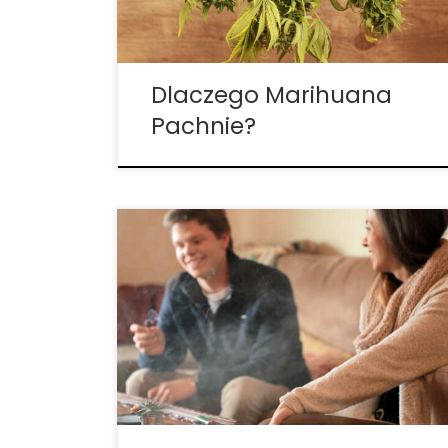
niechcianych nozdrzy. Jak pachnie roślina
marihuany? Ze względu na to, […]
Dlaczego Marihuana
Pachnie?
Jak być może wiesz, działanie konopi
indyjskich jest wynikiem znacznie większej
ilości substancji niż tylko THC i CBD. Istnieje
wiele kannabinoidów i terpenów, które
współpracują ze sobą, tworząc „haj” z
konopi, który wielu ludzi zna i kocha. Dzisiaj
skupimy się […]