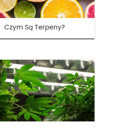
terpenów w cannabis. Terpeny to związki
organiczne, które wzmacniają „haj”,
wpływają […]
Czym Są Terpeny?
Terpeny w cannabis to nic innego jak
aromatyczne oleje znajdująca się w
marihuanie. Ze względu na to, że różne
odmiany cannabis posiadają różne
terpeny, wykazują one wyjątkowe
substancje zapachowe – od sera po
ananasa, aż po zapach naprawdę
śmierdzący. THC […]