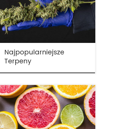
Użytkownicy marihuany pokochali swoje
ulubione odmiany z wielu powodów.
Niezależnie od tego, czy chodzi o smak,
zapach czy działanie, konopie indyjskie są
niezwykłą rośliną, która dopiero zaczyna
zdobywać uznanie, na […]
Najpopularniejsze
Terpeny
Konopie indyjskie to złożona roślina z
ponad 400 jednostkami chemicznymi, z
których ponad 60 to związki
kannabinoidowe. Czytaj dalej, aby odkryć
badania i wyjaśnienia dotyczące
niektórych z najczęściej występujących