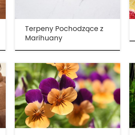
unikalny aromat i smak i potencjalnie
przyczyniają się do efektu otoczenia.
Społeczność konopna wydaje […]
Terpeny Pochodzące z
Marihuany
Czym są flawonoidy i czym różnią się od
terpenów? Biorąc pod uwagę, że w
konopiach znajduje się ponad 200
znanych związków – każdy potencjalnie
wpływa zarówno na ogólne fizyczne, jak i
psychoaktywne działanie rośliny – jest
zrozumiałe, że przeciętny konsument […]