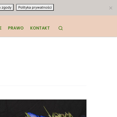
m zgody
Polityka prywatności
Search
E
PRAWO
KONTAKT
Najpopularniejsze terpeny: Co znajduje się
w Twojej ulubionej odmianie marihuany?