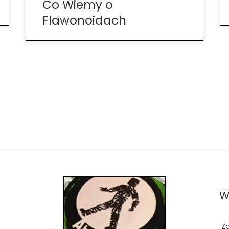
Co Wiemy o
Flawonoidach
W
Z