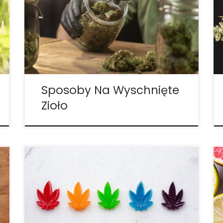
paczkę pąków marihuany i odkładałeś
część na weekend ze znajomymi.
Nadszedł weekend, atmosfera jest
gotowa, a znajomi są podekscytowani, że
mogą zapalić tę marihuanę, o której
mówiłeś, ale w […]
Sposoby Na Wyschnięte
Zioło
Jak możesz skorzystać z terpenów
pochodzących z marihuany? Jeśli
interesujesz się marihuaną,
prawdopodobnie zauważyłeś, że w
dzisiejszych czasach wszyscy mówią o
terpenach. Nadają różnym szczepom ich