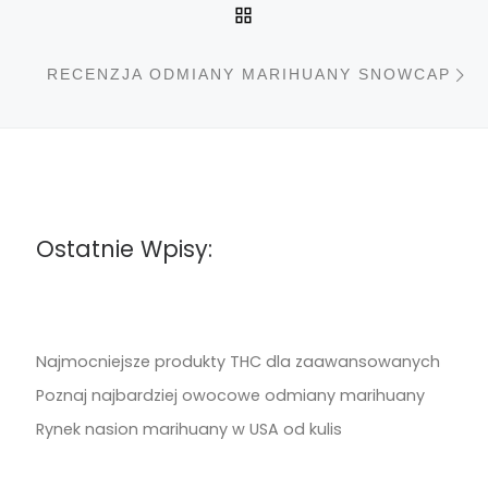
POWRÓT DO LISTY PO
N
RECENZJA ODMIANY MARIHUANY SNOWCAP
Ostatnie Wpisy:
Najmocniejsze produkty THC dla zaawansowanych
Poznaj najbardziej owocowe odmiany marihuany
Rynek nasion marihuany w USA od kulis