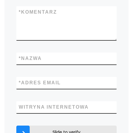
*
KOMENTARZ
*
NAZWA
*
ADRES EMAIL
WITRYNA INTERNETOWA
Slide to verify