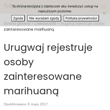
TritonSeeds.com
Ta strona korzysta z ciasteczek aby świadczyć usługi na
Przejdź do treści
Me
najwyższym poziomie.
Zgoda
Nie wyrażam zgody
Polityka prywatności
Strona główna
»
Ciekawostki
»
Urugwaj rejestruje osoby
zainteresowane marihuaną
Urugwaj rejestruje
osoby
zainteresowane
marihuaną
Opublikowano
8 maja 2017