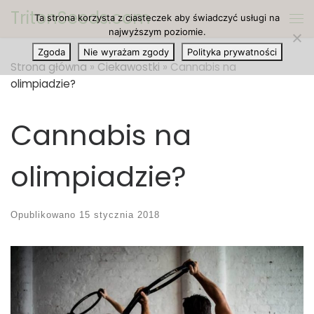
TritonSeeds.com
Ta strona korzysta z ciasteczek aby świadczyć usługi na
Przejdź do treści
Me
najwyższym poziomie.
Zgoda
Nie wyrażam zgody
Polityka prywatności
Strona główna
»
Ciekawostki
»
Cannabis na
olimpiadzie?
Cannabis na
olimpiadzie?
Opublikowano
15 stycznia 2018