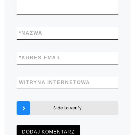
*
NAZWA
*
ADRES EMAIL
WITRYNA INTERNETOWA
Slide to verify