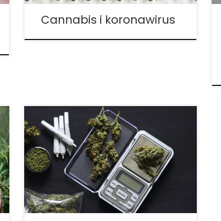
Cannabis i koronawirus
Wraz z nadużywaniem opioidów na
receptę, społeczność medyczna szuka
bezpieczniejszej alternatywy leczenia
stanów bólowych. Ze względu na to, że
pacjenci mogą rozwinąć niezdrową
zależność od opioidów, a nadużywanie i
przedawkowywanie ich staje się
prawdziwą epidemią, coraz więcej
kampanii stara się […]