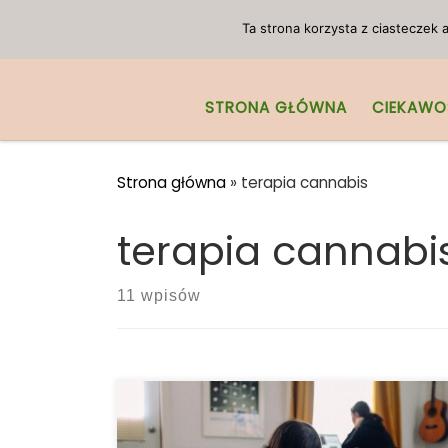
Przejdź do treści
Ta strona korzysta z ciasteczek
STRONA GŁÓWNA
CIEKAWO
Strona główna
»
terapia cannabis
terapia cannabi
11 wpisów
Zestresowany? Przygnębiony? Zmęczony?
Czasami nasze przyjaźnie ustępują