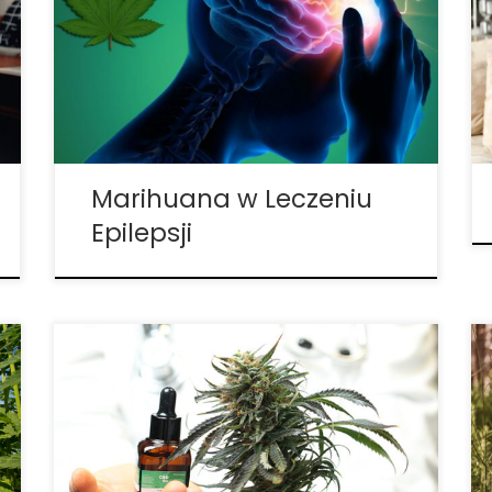
dolegliwości. Niektórzy używają ją do
depresji i lęku, a inni do radzenia sobie z
bólem. Jednak w przeciwieństwie do
innych chorób przewlekłych, w których
można stosować leki dostępne bez
recepty, padaczka […]
Marihuana w Leczeniu
Epilepsji
Badanie kliniczne: Olej cannabis
pochodzenia roślinnego jest bardzo
skuteczny u pacjentów z fibromialgią.
Zgodnie z danymi z badań klinicznych
opublikowanymi w czasopiśmie Pain
Medicine, codzienne przyjmowanie oleju z