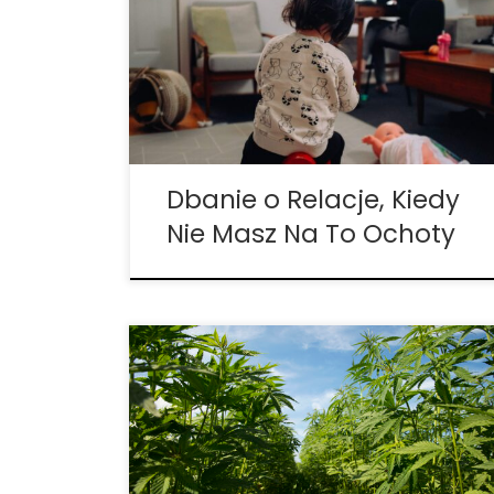
miejsca naszym emocjom. Oto jak sobie z
tym radzić. Wszyscy jesteśmy istotami
społecznymi, ale utrzymywanie i
budowanie relacji wymaga czasu i wysiłku.
Jest to jeszcze trudniejsze, gdy czujesz się
przygnębiony, tak jakbyś nie […]
Dbanie o Relacje, Kiedy
Nie Masz Na To Ochoty
Czy konopie są dobre dla koni? Nowe
badanie analizuje działanie uspokajające i
przeciwbólowe CBD na zwierzęta. Wyobraź
sobie, że jesteś koniem wyścigowym.
Denerwujesz się przed usłyszeniem
dzwonka startowego? Naukowcy są