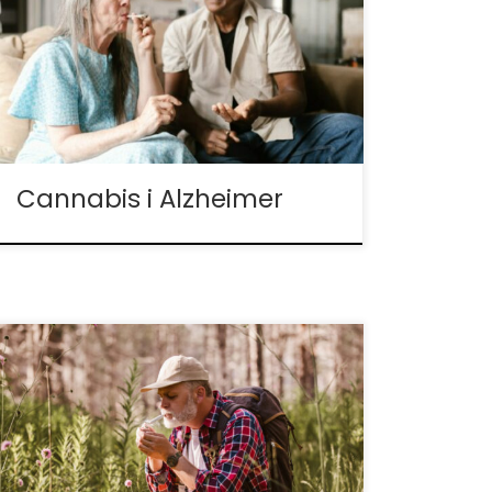
dodał chorobę Alzheimera (AD) do listy
warunków kwalifikujących do stanowego
programu medycznej marihuany. Po
latach ostrożnego optymizmu ze
wstępnych badań nagłówek wyglądał jak
potwierdzenie, że konopie indyjskie mogą
w rzeczywistości leczyć […]
Cannabis i Alzheimer
Badanie wykazało, że 15% seniorów używa
konopi indyjskich w leczeniu objawów
starzenia. Seniorzy sięgają po cannabis,
aby leczyć powszechne objawy starzenia
się, a prawie 80% osób, które zgłosiły