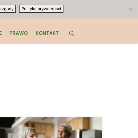
m zgody
Polityka prywatności
Search
E
PRAWO
KONTAKT
W 2018 r. Minnesota opublikowała
wiadomości, gdy Departament Zdrowia