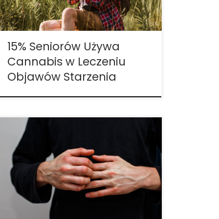
używanie konopi indyjskich, twierdzi, że robi
to z powodów medycznych – wynika […]
15% Seniorów Używa
Cannabis w Leczeniu
Objawów Starzenia
Izraelski lekarz przeprowadza badania nad
stosowaniem marihuany w chorobie
Crohna. Dzięki dziesięcioleciom badań,
izraelski lekarz oraz wiodący naukowiec ds.
marihuany znalazł wiele dowodów, że
marihuana może pomóc złagodzić
objawy choroby Crohna, znajdując
leczenie, które skupia się na zmuszeniu