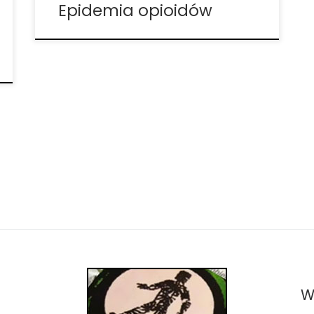
Epidemia opioidów
W